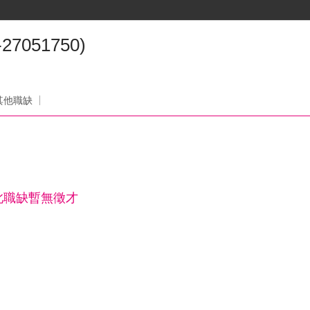
051750)
司
其他職缺
此職缺暫無徵才