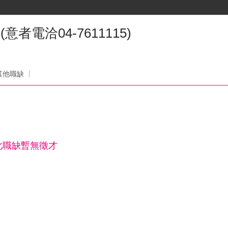
者電洽04-7611115)
司
其他職缺
此職缺暫無徵才