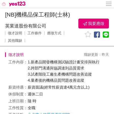
[NB]機構品保工程師(士林)
我要應徵
英業達股份有限公司
徵才說明
工作條件
應徵方式
其他職缺
徵才說明
職缺更新：昨天
工作內容：
1.新產品開發機構測試驗證計畫安排與執行
2.跨部門溝通與協調達到品質需求
3.試產階段工廠生產機構問題改善追蹤
4.量產後的機構品質問題改善追蹤
薪資待遇：
薪資面議(經常性薪資達4萬元含以上)
休假制度：
週休二日
上班日期：
隨 時
工作性質：
全職