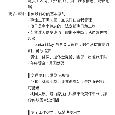
範員工表揚、特約商店、員工購物優惠、配發電
腦
更多福利：
▌你最關心的基本福利
- 彈性上下班制度，重視同仁自我管理
- 假日是拿來休息的，法定補班日免上班
- 英業達人獨享連假，假期不中斷，我們幫你接
起來
- In-portant Day 自選 3 天假期，陪你珍惜重要時
刻，勇敢追夢
- 勞保、健保、退休金提撥、團保、出差旅平險
- 年終獎金 / 員工酬勞
▌交通便利，通勤免煩惱
- 台北士林總部鄰近捷運劍潭站，走路 5分鐘即
可抵達
- 桃園大溪、龜山廠提供汽機車免費停車格，讓
你停放愛車沒煩惱
▌除了工作努力，玩樂也要用力