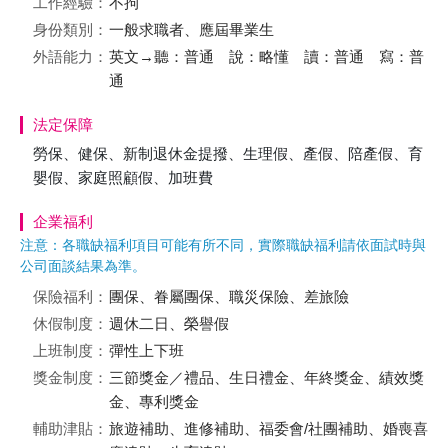
工作經驗：
不拘
身份類別：
一般求職者、應屆畢業生
外語能力：
英文→聽：普通 說：略懂 讀：普通 寫：普
通
法定保障
勞保、健保、新制退休金提撥、生理假、產假、陪產假、育
嬰假、家庭照顧假、加班費
企業福利
注意：各職缺福利項目可能有所不同，實際職缺福利請依面試時與
公司面談結果為準。
保險福利：
團保、眷屬團保、職災保險、差旅險
休假制度：
週休二日、榮譽假
上班制度：
彈性上下班
獎金制度：
三節獎金／禮品、生日禮金、年終獎金、績效獎
金、專利獎金
輔助津貼：
旅遊補助、進修補助、福委會/社團補助、婚喪喜