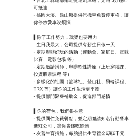
- 台北士林總部鄰近捷運劍潭站，走路 5分鐘即
可抵達
- 桃園大溪、龜山廠提供汽機車免費停車格，讓
你停放愛車沒煩惱
▌除了工作努力，玩樂也要用力
- 生日我最大，公司提供有薪生日假一天
- 定期舉辦好玩的活動（運動會、家庭日、電競
比賽、電影包場 等）
- 定期邀請講師，舉辦軟性講座（上班穿搭課、
投資股票課程 等）
- 多樣化的社團（籃球社、登山社、飛輪課程、
TRX 等）讓你的工作生活更平衡
- 提供部門聚餐補助金，促進部門感情
▌你的荷包，我們很在意
- 提供同仁免費餐點，並定期邀請知名行動餐車
進駐公司，讓你省錢吃飽飽
- 友善生育措施，每胎提供生育禮金6萬6千元