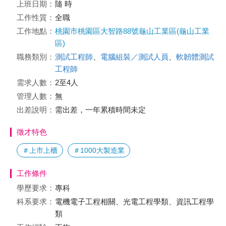
上班日期：
隨 時
工作性質：
全職
工作地點：
桃園市桃園區大智路88號龜山工業區(龜山工業
區)
職務類別：
測試工程師
、
電腦組裝／測試人員
、
軟韌體測試
工程師
需求人數：
2至4人
管理人數：
無
出差說明：
需出差，一年累積時間未定
徵才特色
＃上市上櫃
＃1000大製造業
工作條件
學歷要求：
專科
科系要求：
電機電子工程相關、光電工程學類、資訊工程學
類