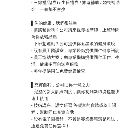
- 三節禮品(券) / 生日禮券 / 旅遊補助 / 婚喪補助
金 一個都不會少
▌你的健康，我們很注重
- 肩膀緊緊嗎？公司請來視障按摩師，上班時間
為你放鬆紓壓
- 下班想運動？公司提供你五星級的健身環境
- 設有員工醫護室，專業醫師提供同仁健康諮詢
- 員工協助方案：由專業機構提供同仁工作、生
活、健康多面向諮商服務
- 每年提供同仁免費健康檢查
▌充實自我，公司助你一臂之力
- 完整的新人訓練制度，讓你初到新環境也能快
速上軌道
- 技術講座、語文研習 等豐富的實體或線上課
程，幫助同仁充實自我
- 設有電子圖書館，不管是專業書籍還是雜誌，
通通免費任你選擇！