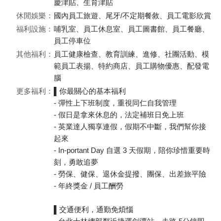
慶津貼、生育津貼
休閒娛樂：
國內員工旅遊、尾牙/不定期餐敘、員工電影欣賞
福利設施：
哺乳室、員工休息室、員工圖書館、員工餐廳、
員工停車位
其他福利：
員工健康檢查、教育訓練、進修、社團活動、模
範員工表揚、特約商店、員工購物優惠、配發電
腦
更多福利：
▌你最關心的基本福利
- 彈性上下班制度，重視同仁自我管理
- 假日是拿來休息的，法定補班日免上班
- 英業達人獨享連假，假期不中斷，我們幫你接
起來
- In-portant Day 自選 3 天假期，陪你珍惜重要時
刻，勇敢追夢
- 勞保、健保、退休金提撥、團保、出差旅平險
- 年終獎金 / 員工酬勞
▌交通便利，通勤免煩惱