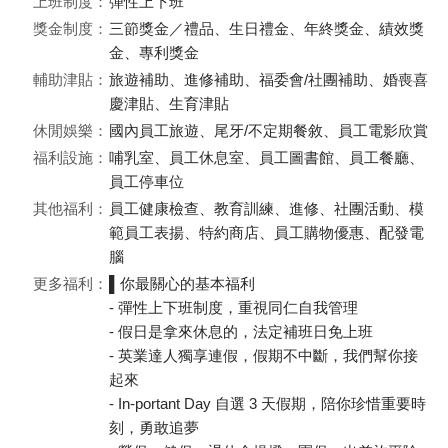
上班制度：
彈性上下班
獎金制度：
三節獎金／禮品、生日禮金、年終獎金、績效獎
金、專利獎金
輔助津貼：
旅遊補助、進修補助、福委會/社團補助、婚喪喜
慶津貼、生育津貼
休閒娛樂：
國內員工旅遊、尾牙/不定期餐敘、員工電影欣賞
福利設施：
哺乳室、員工休息室、員工圖書館、員工餐廳、
員工停車位
其他福利：
員工健康檢查、教育訓練、進修、社團活動、模
範員工表揚、特約商店、員工購物優惠、配發電
腦
更多福利：
▌你最關心的基本福利
- 彈性上下班制度，重視同仁自我管理
- 假日是拿來休息的，法定補班日免上班
- 英業達人獨享連假，假期不中斷，我們幫你接
起來
- In-portant Day 自選 3 天假期，陪你珍惜重要時
刻，勇敢追夢