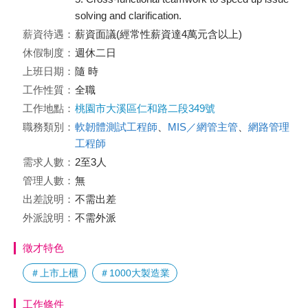
solving and clarification.
薪資待遇：
薪資面議(經常性薪資達4萬元含以上)
休假制度：
週休二日
上班日期：
隨 時
工作性質：
全職
工作地點：
桃園市大溪區仁和路二段349號
職務類別：
軟韌體測試工程師
、
MIS／網管主管
、
網路管理
工程師
需求人數：
2至3人
管理人數：
無
出差說明：
不需出差
外派說明：
不需外派
徵才特色
＃上市上櫃
＃1000大製造業
工作條件