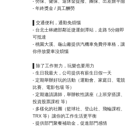
- 勞保、健保、退休金提撥、團保、出差旅平險
- 年終獎金 / 員工酬勞
▌交通便利，通勤免煩惱
- 台北士林總部鄰近捷運劍潭站，走路 5分鐘即
可抵達
- 桃園大溪、龜山廠提供汽機車免費停車格，讓
你停放愛車沒煩惱
▌除了工作努力，玩樂也要用力
- 生日我最大，公司提供有薪生日假一天
- 定期舉辦好玩的活動（運動會、家庭日、電競
比賽、電影包場 等）
- 定期邀請講師，舉辦軟性講座（上班穿搭課、
投資股票課程 等）
- 多樣化的社團（籃球社、登山社、飛輪課程、
TRX 等）讓你的工作生活更平衡
- 提供部門聚餐補助金，促進部門感情