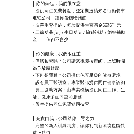
▌你的荷包，我們很在意
- 提供同仁免費餐點，並定期邀請知名行動餐車
進駐公司，讓你省錢吃飽飽
- 友善生育措施，每胎提供生育禮金6萬6千元
- 三節禮品(券) / 生日禮券 / 旅遊補助 / 婚喪補助
金 一個都不會少
▌你的健康，我們很注重
- 肩膀緊緊嗎？公司請來視障按摩師，上班時間
為你放鬆紓壓
- 下班想運動？公司提供你五星級的健身環境
- 設有員工醫護室，專業醫師提供同仁健康諮詢
- 員工協助方案：由專業機構提供同仁工作、生
活、健康多面向諮商服務
- 每年提供同仁免費健康檢查
▌充實自我，公司助你一臂之力
- 完整的新人訓練制度，讓你初到新環境也能快
速上軌道