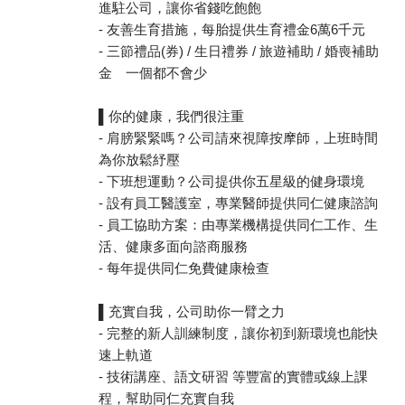
進駐公司，讓你省錢吃飽飽
- 友善生育措施，每胎提供生育禮金6萬6千元
- 三節禮品(券) / 生日禮券 / 旅遊補助 / 婚喪補助
金 一個都不會少
▌你的健康，我們很注重
- 肩膀緊緊嗎？公司請來視障按摩師，上班時間
為你放鬆紓壓
- 下班想運動？公司提供你五星級的健身環境
- 設有員工醫護室，專業醫師提供同仁健康諮詢
- 員工協助方案：由專業機構提供同仁工作、生
活、健康多面向諮商服務
- 每年提供同仁免費健康檢查
▌充實自我，公司助你一臂之力
- 完整的新人訓練制度，讓你初到新環境也能快
速上軌道
- 技術講座、語文研習 等豐富的實體或線上課
程，幫助同仁充實自我