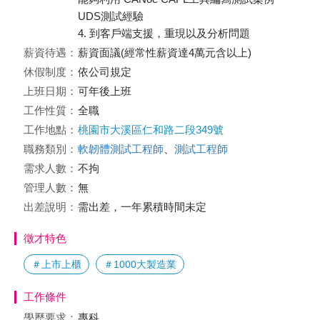
UDS測試經驗
4. 到客戶端支援，重現以及分析問題
薪資待遇：
薪資面議(經常性薪資達4萬元含以上)
休假制度：
依公司規定
上班日期：
可年後上班
工作性質：
全職
工作地點：
桃園市大溪區仁和路二段349號
職務類別：
軟韌體測試工程師
、
測試工程師
需求人數：
不拘
管理人數：
無
出差說明：
需出差，一年累積時間未定
徵才特色
＃上市上櫃
＃1000大製造業
工作條件
學歷要求：
專科