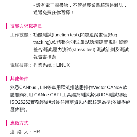
- 設有電子圖書館，不管是專業書籍還是雜誌，
通通免費任你選擇！
技能與求職專長
工作技能：
功能測試(function test),問題追蹤處理(Bug
tracking),軟體整合測試,測試環境建置規劃,韌體
整合測試,壓力測試(stress test),測試計劃及測試
報告書撰寫
電腦技能：
作業系統：LINUX
其他條件
熟悉CANbus , LIN等車用匯流排熟悉操作Vector CANoe 軟
體能夠利用 CANoe CAPL工具編寫測試案例UDS測試經驗
ISO26262實務經驗#最終任用薪資以內部核定為準(依據學經
歷敘薪)。
應徵方式
連絡
人：
HR