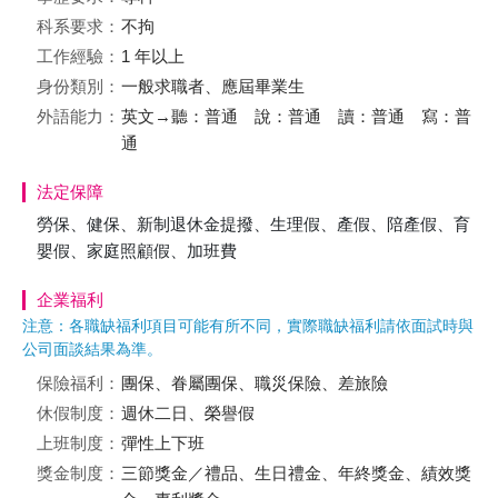
科系要求：
不拘
工作經驗：
1 年以上
身份類別：
一般求職者、應屆畢業生
外語能力：
英文→聽：普通 說：普通 讀：普通 寫：普
通
法定保障
勞保、健保、新制退休金提撥、生理假、產假、陪產假、育
嬰假、家庭照顧假、加班費
企業福利
注意：各職缺福利項目可能有所不同，實際職缺福利請依面試時與
公司面談結果為準。
保險福利：
團保、眷屬團保、職災保險、差旅險
休假制度：
週休二日、榮譽假
上班制度：
彈性上下班
獎金制度：
三節獎金／禮品、生日禮金、年終獎金、績效獎