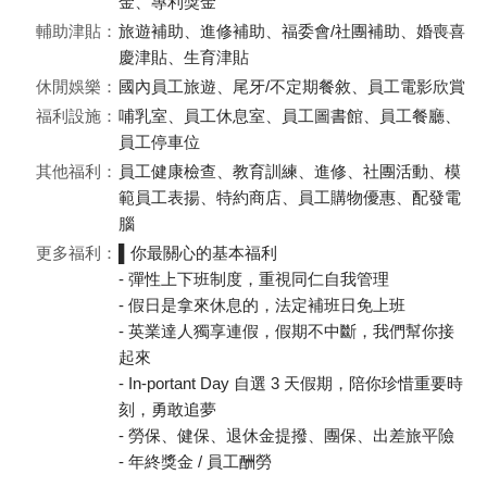
金、專利獎金
輔助津貼：
旅遊補助、進修補助、福委會/社團補助、婚喪喜
慶津貼、生育津貼
休閒娛樂：
國內員工旅遊、尾牙/不定期餐敘、員工電影欣賞
福利設施：
哺乳室、員工休息室、員工圖書館、員工餐廳、
員工停車位
其他福利：
員工健康檢查、教育訓練、進修、社團活動、模
範員工表揚、特約商店、員工購物優惠、配發電
腦
更多福利：
▌你最關心的基本福利
- 彈性上下班制度，重視同仁自我管理
- 假日是拿來休息的，法定補班日免上班
- 英業達人獨享連假，假期不中斷，我們幫你接
起來
- In-portant Day 自選 3 天假期，陪你珍惜重要時
刻，勇敢追夢
- 勞保、健保、退休金提撥、團保、出差旅平險
- 年終獎金 / 員工酬勞