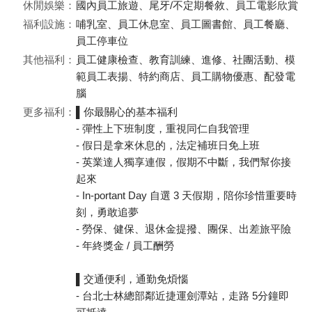
休閒娛樂：
國內員工旅遊、尾牙/不定期餐敘、員工電影欣賞
福利設施：
哺乳室、員工休息室、員工圖書館、員工餐廳、
員工停車位
其他福利：
員工健康檢查、教育訓練、進修、社團活動、模
範員工表揚、特約商店、員工購物優惠、配發電
腦
更多福利：
▌你最關心的基本福利
- 彈性上下班制度，重視同仁自我管理
- 假日是拿來休息的，法定補班日免上班
- 英業達人獨享連假，假期不中斷，我們幫你接
起來
- In-portant Day 自選 3 天假期，陪你珍惜重要時
刻，勇敢追夢
- 勞保、健保、退休金提撥、團保、出差旅平險
- 年終獎金 / 員工酬勞
▌交通便利，通勤免煩惱
- 台北士林總部鄰近捷運劍潭站，走路 5分鐘即