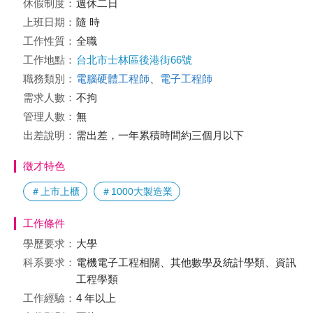
休假制度：
週休二日
上班日期：
隨 時
工作性質：
全職
工作地點：
台北市士林區後港街66號
職務類別：
電腦硬體工程師
、
電子工程師
需求人數：
不拘
管理人數：
無
出差說明：
需出差，一年累積時間約三個月以下
徵才特色
＃上市上櫃
＃1000大製造業
工作條件
學歷要求：
大學
科系要求：
電機電子工程相關、其他數學及統計學類、資訊
工程學類
工作經驗：
4 年以上