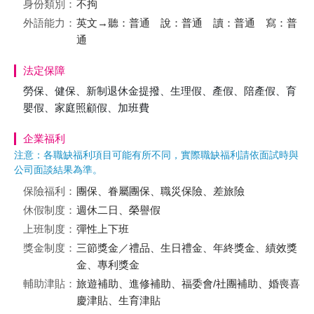
身份類別：
不拘
外語能力：
英文→聽：普通 說：普通 讀：普通 寫：普
通
法定保障
勞保、健保、新制退休金提撥、生理假、產假、陪產假、育
嬰假、家庭照顧假、加班費
企業福利
注意：各職缺福利項目可能有所不同，實際職缺福利請依面試時與
公司面談結果為準。
保險福利：
團保、眷屬團保、職災保險、差旅險
休假制度：
週休二日、榮譽假
上班制度：
彈性上下班
獎金制度：
三節獎金／禮品、生日禮金、年終獎金、績效獎
金、專利獎金
輔助津貼：
旅遊補助、進修補助、福委會/社團補助、婚喪喜
慶津貼、生育津貼