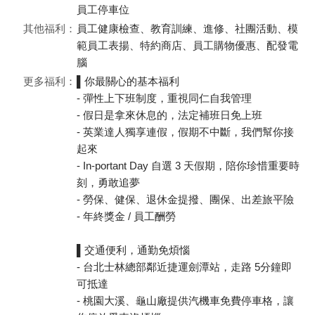
員工停車位
其他福利：
員工健康檢查、教育訓練、進修、社團活動、模
範員工表揚、特約商店、員工購物優惠、配發電
腦
更多福利：
▌你最關心的基本福利
- 彈性上下班制度，重視同仁自我管理
- 假日是拿來休息的，法定補班日免上班
- 英業達人獨享連假，假期不中斷，我們幫你接
起來
- In-portant Day 自選 3 天假期，陪你珍惜重要時
刻，勇敢追夢
- 勞保、健保、退休金提撥、團保、出差旅平險
- 年終獎金 / 員工酬勞
▌交通便利，通勤免煩惱
- 台北士林總部鄰近捷運劍潭站，走路 5分鐘即
可抵達
- 桃園大溪、龜山廠提供汽機車免費停車格，讓