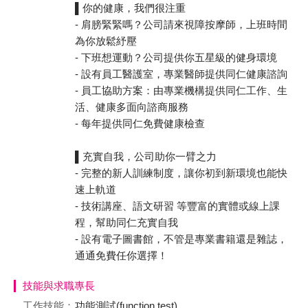
▌你的健康，我們很注重
- 肩膀緊緊嗎？公司請來視障按摩師，上班時間
為你放鬆紓壓
- 下班想運動？公司提供你五星級的健身環境
- 設有員工醫護室，專業醫師提供同仁健康諮詢
- 員工協助方案：由專業機構提供同仁工作、生
活、健康多面向諮商服務
- 每年提供同仁免費健康檢查
▌充實自我，公司助你一臂之力
- 完整的新人訓練制度，讓你初到新環境也能快
速上軌道
- 技術講座、語文研習 等豐富的實體或線上課
程，幫助同仁充實自我
- 設有電子圖書館，不管是專業書籍還是雜誌，
通通免費任你選擇！
技能與求職專長
工作技能：
功能測試(function test)