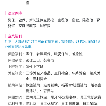
懂
法定保障
勞保、健保、新制退休金提撥、生理假、產假、陪產假、育
嬰假、家庭照顧假、加班費
企業福利
注意：各職缺福利項目可能有所不同，實際職缺福利請依面試時與
公司面談結果為準。
保險福利：
團保、眷屬團保、職災保險、差旅險
休假制度：
週休二日、榮譽假
上班制度：
彈性上下班
獎金制度：
三節獎金／禮品、生日禮金、年終獎金、績效獎
金、專利獎金
輔助津貼：
旅遊補助、進修補助、福委會/社團補助、婚喪喜
慶津貼、生育津貼
休閒娛樂：
國內員工旅遊、尾牙/不定期餐敘、員工電影欣賞
福利設施：
哺乳室、員工休息室、員工圖書館、員工餐廳、