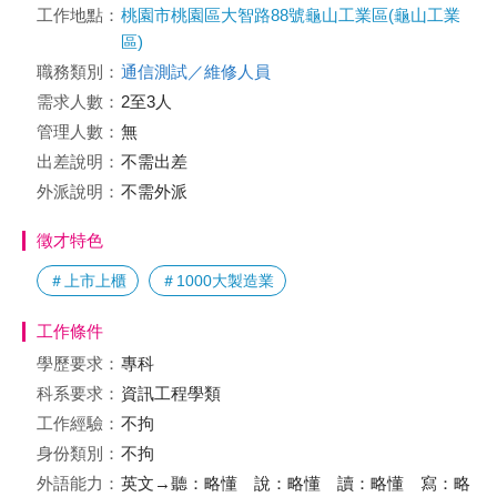
工作地點：
桃園市桃園區大智路88號龜山工業區(龜山工業
區)
職務類別：
通信測試／維修人員
需求人數：
2至3人
管理人數：
無
出差說明：
不需出差
外派說明：
不需外派
徵才特色
＃上市上櫃
＃1000大製造業
工作條件
學歷要求：
專科
科系要求：
資訊工程學類
工作經驗：
不拘
身份類別：
不拘
外語能力：
英文→聽：略懂 說：略懂 讀：略懂 寫：略