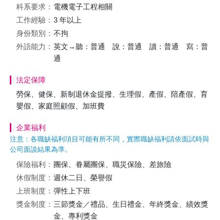
科系要求：
電機電子工程相關
工作經驗：
3 年以上
身份類別：
不拘
外語能力：
英文→聽：普通 說：普通 讀：普通 寫：普
通
法定保障
勞保、健保、新制退休金提撥、生理假、產假、陪產假、育
嬰假、家庭照顧假、加班費
企業福利
注意：各職缺福利項目可能有所不同，實際職缺福利請依面試時與
公司面談結果為準。
保險福利：
團保、眷屬團保、職災保險、差旅險
休假制度：
週休二日、榮譽假
上班制度：
彈性上下班
獎金制度：
三節獎金／禮品、生日禮金、年終獎金、績效獎
金、專利獎金