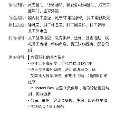
輔助津貼：
旅遊補助、進修補助、福委會/社團補助、婚喪喜
慶津貼、生育津貼
休閒娛樂：
國內員工旅遊、尾牙/不定期餐敘、員工電影欣賞
福利設施：
哺乳室、員工休息室、員工圖書館、員工餐廳、
員工停車位
其他福利：
員工健康檢查、教育訓練、進修、社團活動、模
範員工表揚、特約商店、員工購物優惠、配發電
腦
更多福利：
▌你最關心的基本福利
- 彈性上下班制度，重視同仁自我管理
- 假日是拿來休息的，法定補班日免上班
- 英業達人獨享連假，假期不中斷，我們幫你接
起來
- In-portant Day 自選 3 天假期，陪你珍惜重要時
刻，勇敢追夢
- 勞保、健保、退休金提撥、團保、出差旅平險
- 年終獎金 / 員工酬勞