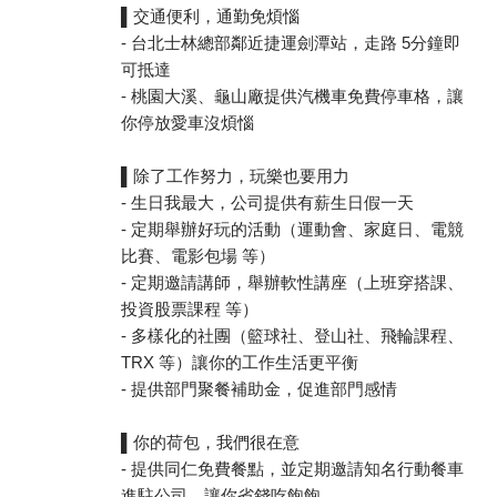
▌交通便利，通勤免煩惱
- 台北士林總部鄰近捷運劍潭站，走路 5分鐘即
可抵達
- 桃園大溪、龜山廠提供汽機車免費停車格，讓
你停放愛車沒煩惱
▌除了工作努力，玩樂也要用力
- 生日我最大，公司提供有薪生日假一天
- 定期舉辦好玩的活動（運動會、家庭日、電競
比賽、電影包場 等）
- 定期邀請講師，舉辦軟性講座（上班穿搭課、
投資股票課程 等）
- 多樣化的社團（籃球社、登山社、飛輪課程、
TRX 等）讓你的工作生活更平衡
- 提供部門聚餐補助金，促進部門感情
▌你的荷包，我們很在意
- 提供同仁免費餐點，並定期邀請知名行動餐車
進駐公司，讓你省錢吃飽飽