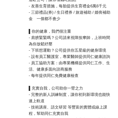
- 友善生育措施，每胎提供生育禮金6萬6千元
- 三節禮品(券) / 生日禮券 / 旅遊補助 / 婚喪補助
金 一個都不會少
▌你的健康，我們很注重
- 肩膀緊緊嗎？公司請來視障按摩師，上班時間
為你放鬆紓壓
- 下班想運動？公司提供你五星級的健身環境
- 設有員工醫護室，專業醫師提供同仁健康諮詢
- 員工協助方案：由專業機構提供同仁工作、生
活、健康多面向諮商服務
- 每年提供同仁免費健康檢查
▌充實自我，公司助你一臂之力
- 完整的新人訓練制度，讓你初到新環境也能快
速上軌道
- 技術講座、語文研習 等豐富的實體或線上課
程，幫助同仁充實自我