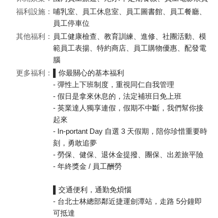
福利設施：
哺乳室、員工休息室、員工圖書館、員工餐廳、
員工停車位
其他福利：
員工健康檢查、教育訓練、進修、社團活動、模
範員工表揚、特約商店、員工購物優惠、配發電
腦
更多福利：
▌你最關心的基本福利
- 彈性上下班制度，重視同仁自我管理
- 假日是拿來休息的，法定補班日免上班
- 英業達人獨享連假，假期不中斷，我們幫你接
起來
- In-portant Day 自選 3 天假期，陪你珍惜重要時
刻，勇敢追夢
- 勞保、健保、退休金提撥、團保、出差旅平險
- 年終獎金 / 員工酬勞
▌交通便利，通勤免煩惱
- 台北士林總部鄰近捷運劍潭站，走路 5分鐘即
可抵達