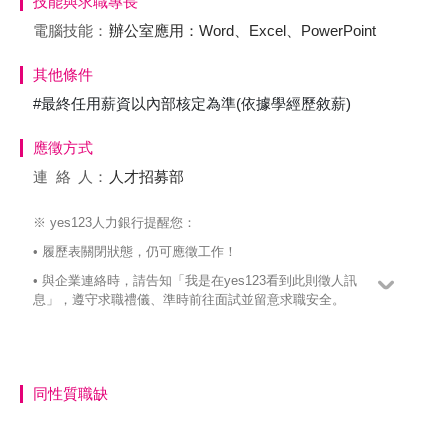
技能與求職專長
電腦技能：
辦公室應用：Word、Excel、PowerPoint
其他條件
#最終任用薪資以內部核定為準(依據學經歷敘薪)
應徵方式
連絡
人：
人才招募部
※ yes123人力銀行提醒您：
• 履歷表關閉狀態，仍可應徵工作！
• 與企業連絡時，請告知「我是在yes123看到此則徵人訊
息」，遵守求職禮儀、準時前往面試並留意求職安全。
同性質職缺