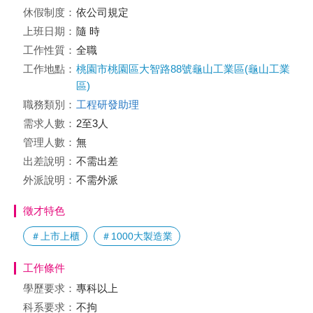
休假制度：
依公司規定
上班日期：
隨 時
工作性質：
全職
工作地點：
桃園市桃園區大智路88號龜山工業區(龜山工業
區)
職務類別：
工程研發助理
需求人數：
2至3人
管理人數：
無
出差說明：
不需出差
外派說明：
不需外派
徵才特色
＃上市上櫃
＃1000大製造業
工作條件
學歷要求：
專科以上
科系要求：
不拘