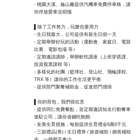
- 桃園大溪、龜山廠提供汽機車免費停車格，讓
你停放愛車沒煩惱
▌除了工作努力，玩樂也要用力
- 生日我最大，公司提供有薪生日假一天
- 定期舉辦好玩的活動（運動會、家庭日、電競
比賽、電影包場 等）
- 定期邀請講師，舉辦軟性講座（上班穿搭課、
投資股票課程 等）
- 多樣化的社團（籃球社、登山社、飛輪課程、
TRX 等）讓你的工作生活更平衡
- 提供部門聚餐補助金，促進部門感情
▌你的荷包，我們很在意
- 提供同仁免費餐點，並定期邀請知名行動餐車
進駐公司，讓你省錢吃飽飽
- 友善生育措施，每胎提供生育禮金6萬6千元
- 三節禮品(券) / 生日禮券 / 旅遊補助 / 婚喪補助
金 一個都不會少