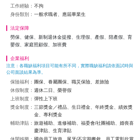
工作經驗：
不拘
身份類別：
一般求職者、應屆畢業生
法定保障
勞保、健保、新制退休金提撥、生理假、產假、陪產假、育
嬰假、家庭照顧假、加班費
企業福利
注意：各職缺福利項目可能有所不同，實際職缺福利請依面試時與
公司面談結果為準。
保險福利：
團保、眷屬團保、職災保險、差旅險
休假制度：
週休二日、榮譽假
上班制度：
彈性上下班
獎金制度：
三節獎金／禮品、生日禮金、年終獎金、績效獎
金、專利獎金
輔助津貼：
旅遊補助、進修補助、福委會/社團補助、婚喪喜
慶津貼、生育津貼
休閒娛樂：
國內員工旅遊、尾牙/不定期餐敘、員工電影欣賞