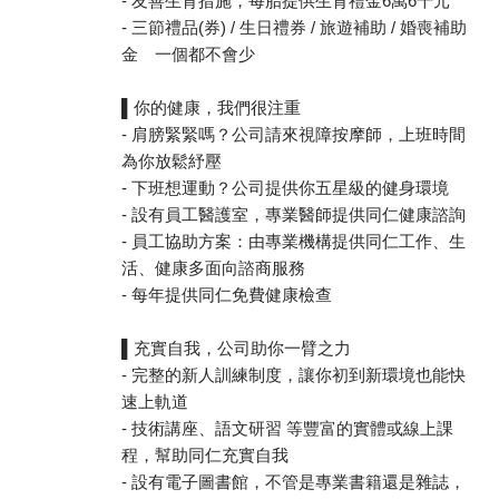
- 友善生育措施，每胎提供生育禮金6萬6千元
- 三節禮品(券) / 生日禮券 / 旅遊補助 / 婚喪補助
金 一個都不會少
▌你的健康，我們很注重
- 肩膀緊緊嗎？公司請來視障按摩師，上班時間
為你放鬆紓壓
- 下班想運動？公司提供你五星級的健身環境
- 設有員工醫護室，專業醫師提供同仁健康諮詢
- 員工協助方案：由專業機構提供同仁工作、生
活、健康多面向諮商服務
- 每年提供同仁免費健康檢查
▌充實自我，公司助你一臂之力
- 完整的新人訓練制度，讓你初到新環境也能快
速上軌道
- 技術講座、語文研習 等豐富的實體或線上課
程，幫助同仁充實自我
- 設有電子圖書館，不管是專業書籍還是雜誌，