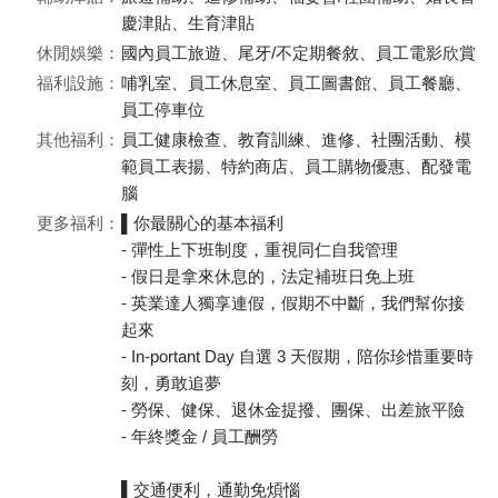
慶津貼、生育津貼
休閒娛樂：
國內員工旅遊、尾牙/不定期餐敘、員工電影欣賞
福利設施：
哺乳室、員工休息室、員工圖書館、員工餐廳、
員工停車位
其他福利：
員工健康檢查、教育訓練、進修、社團活動、模
範員工表揚、特約商店、員工購物優惠、配發電
腦
更多福利：
▌你最關心的基本福利
- 彈性上下班制度，重視同仁自我管理
- 假日是拿來休息的，法定補班日免上班
- 英業達人獨享連假，假期不中斷，我們幫你接
起來
- In-portant Day 自選 3 天假期，陪你珍惜重要時
刻，勇敢追夢
- 勞保、健保、退休金提撥、團保、出差旅平險
- 年終獎金 / 員工酬勞
▌交通便利，通勤免煩惱