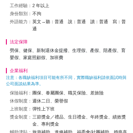
工作經驗：
2 年以上
身份類別：
不拘
外語能力：
英文→聽：普通 說：普通 讀：普通 寫：普
通
法定保障
勞保、健保、新制退休金提撥、生理假、產假、陪產假、育
嬰假、家庭照顧假、加班費
企業福利
注意：各職缺福利項目可能有所不同，實際職缺福利請依面試時與
公司面談結果為準。
保險福利：
團保、眷屬團保、職災保險、差旅險
休假制度：
週休二日、榮譽假
上班制度：
彈性上下班
獎金制度：
三節獎金／禮品、生日禮金、年終獎金、績效獎
金、專利獎金
輔助津貼：
旅遊補助、進修補助、福委會/社團補助、婚喪喜