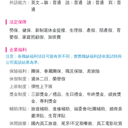
外語能力：
英文→聽：普通 說：普通 讀：普通 寫：普
通
法定保障
勞保、健保、新制退休金提撥、生理假、產假、陪產假、育
嬰假、家庭照顧假、加班費
企業福利
注意：各職缺福利項目可能有所不同，實際職缺福利請依面試時與
公司面談結果為準。
保險福利：
團保、眷屬團保、職災保險、差旅險
休假制度：
週休二日、榮譽假
上班制度：
彈性上下班
獎金制度：
三節獎金／禮品、生日禮金、年終獎金、績效獎
金、專利獎金
輔助津貼：
旅遊補助、進修補助、福委會/社團補助、婚喪喜
慶津貼、生育津貼
休閒娛樂：
國內員工旅遊、尾牙/不定期餐敘、員工電影欣賞