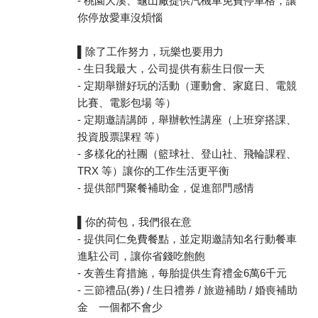
- 桃園大溪、龜山廠提供汽機車免費停車格，讓
你停放愛車沒煩惱
▌除了工作努力，玩樂也要用力
- 生日我最大，公司提供有薪生日假一天
- 定期舉辦好玩的活動（運動會、家庭日、電競
比賽、電影包場 等）
- 定期邀請講師，舉辦軟性講座（上班穿搭課、
投資股票課程 等）
- 多樣化的社團（籃球社、登山社、飛輪課程、
TRX 等）讓你的工作生活更平衡
- 提供部門聚餐補助金，促進部門感情
▌你的荷包，我們很在意
- 提供同仁免費餐點，並定期邀請知名行動餐車
進駐公司，讓你省錢吃飽飽
- 友善生育措施，每胎提供生育禮金6萬6千元
- 三節禮品(券) / 生日禮券 / 旅遊補助 / 婚喪補助
金 一個都不會少