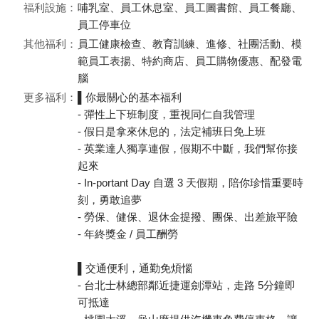
福利設施：
哺乳室、員工休息室、員工圖書館、員工餐廳、
員工停車位
其他福利：
員工健康檢查、教育訓練、進修、社團活動、模
範員工表揚、特約商店、員工購物優惠、配發電
腦
更多福利：
▌你最關心的基本福利
- 彈性上下班制度，重視同仁自我管理
- 假日是拿來休息的，法定補班日免上班
- 英業達人獨享連假，假期不中斷，我們幫你接
起來
- In-portant Day 自選 3 天假期，陪你珍惜重要時
刻，勇敢追夢
- 勞保、健保、退休金提撥、團保、出差旅平險
- 年終獎金 / 員工酬勞
▌交通便利，通勤免煩惱
- 台北士林總部鄰近捷運劍潭站，走路 5分鐘即
可抵達