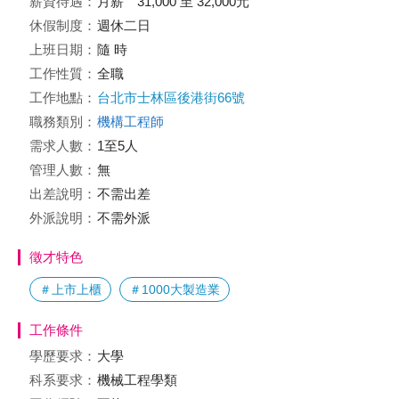
薪資待遇：
月薪 31,000 至 32,000元
休假制度：
週休二日
上班日期：
隨 時
工作性質：
全職
工作地點：
台北市士林區後港街66號
職務類別：
機構工程師
需求人數：
1至5人
管理人數：
無
出差說明：
不需出差
外派說明：
不需外派
徵才特色
＃上市上櫃
＃1000大製造業
工作條件
學歷要求：
大學
科系要求：
機械工程學類