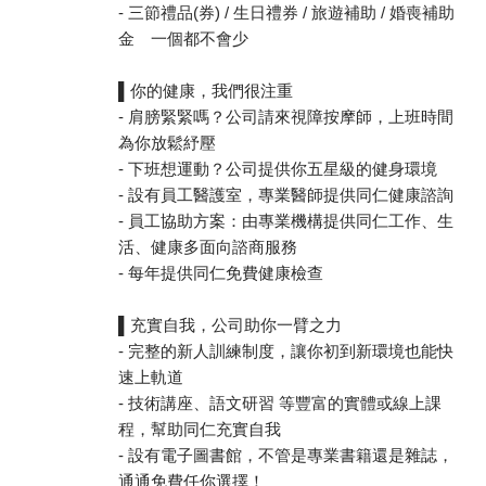
- 三節禮品(券) / 生日禮券 / 旅遊補助 / 婚喪補助
金 一個都不會少
▌你的健康，我們很注重
- 肩膀緊緊嗎？公司請來視障按摩師，上班時間
為你放鬆紓壓
- 下班想運動？公司提供你五星級的健身環境
- 設有員工醫護室，專業醫師提供同仁健康諮詢
- 員工協助方案：由專業機構提供同仁工作、生
活、健康多面向諮商服務
- 每年提供同仁免費健康檢查
▌充實自我，公司助你一臂之力
- 完整的新人訓練制度，讓你初到新環境也能快
速上軌道
- 技術講座、語文研習 等豐富的實體或線上課
程，幫助同仁充實自我
- 設有電子圖書館，不管是專業書籍還是雜誌，
通通免費任你選擇！