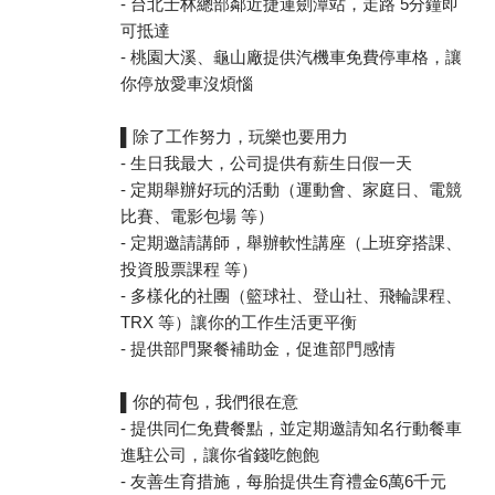
- 台北士林總部鄰近捷運劍潭站，走路 5分鐘即
可抵達
- 桃園大溪、龜山廠提供汽機車免費停車格，讓
你停放愛車沒煩惱
▌除了工作努力，玩樂也要用力
- 生日我最大，公司提供有薪生日假一天
- 定期舉辦好玩的活動（運動會、家庭日、電競
比賽、電影包場 等）
- 定期邀請講師，舉辦軟性講座（上班穿搭課、
投資股票課程 等）
- 多樣化的社團（籃球社、登山社、飛輪課程、
TRX 等）讓你的工作生活更平衡
- 提供部門聚餐補助金，促進部門感情
▌你的荷包，我們很在意
- 提供同仁免費餐點，並定期邀請知名行動餐車
進駐公司，讓你省錢吃飽飽
- 友善生育措施，每胎提供生育禮金6萬6千元