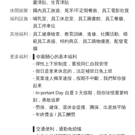
慶津貼、生育津貼
休閒娛樂：
國內員工旅遊、尾牙/不定期餐敘、員工電影欣賞
福利設施：
哺乳室、員工休息室、員工圖書館、員工餐廳、
員工停車位
其他福利：
員工健康檢查、教育訓練、進修、社團活動、模
範員工表揚、特約商店、員工購物優惠、配發電
腦
更多福利：
▌你最關心的基本福利
- 彈性上下班制度，重視同仁自我管理
- 假日是拿來休息的，法定補班日免上班
- 英業達人獨享連假，假期不中斷，我們幫你接
起來
- In-portant Day 自選 3 天假期，陪你珍惜重要時
刻，勇敢追夢
- 勞保、健保、退休金提撥、團保、出差旅平險
- 年終獎金 / 員工酬勞
▌交通便利，通勤免煩惱