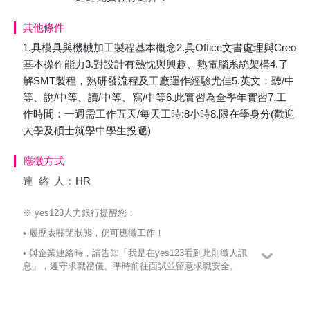
其他條件
1.具模具與機械加工製程基本概念2.具Office文書處理與Creo
基本操作能力3.對設計有熱忱與興趣、熟電腦系統架構4.了
解SMT製程，熟研發流程及工廠運作經驗尤佳5.英文：聽/中
等、說/中等、讀/中等、寫/中等6.此實習為全學年實習7.工
作時間：一週需工作五天/每天工時:8小時8.限在學身分(歡迎
大學及碩士就學中學生投遞)
應徵方式
連絡
人：
HR
※ yes123人力銀行提醒您：
• 履歷表關閉狀態，仍可應徵工作！
• 與企業連絡時，請告知「我是在yes123看到此則徵人訊
息」，遵守求職禮儀、準時前往面試並留意求職安全。