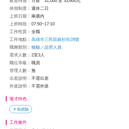
薪資待遇：
月薪 31,000 至 33,600元
休假制度：
週休二日
上班日期：
兩週內
上班時段：
07:50~17:10
工作性質：
全職
工作地點：
高雄市三民區銀杉街28號
職務類別：
檢驗／品管人員
需求人數：
2至3人
職位等級：
職員
管理人數：
無
出差說明：
不需出差
外派說明：
不需外派
徵才特色
＃免經驗
工作條件