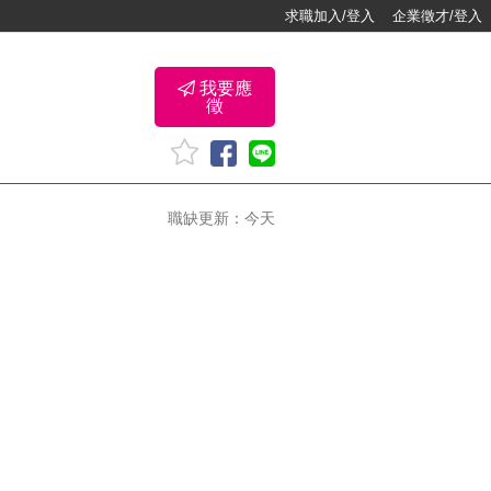
求職加入/登入
企業徵才/登入
我要應
徵
職缺更新：今天