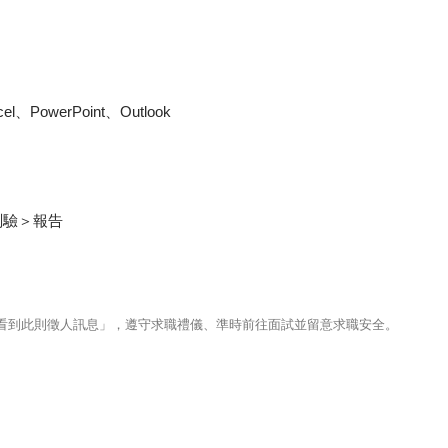
PowerPoint、Outlook
測驗＞報告
123看到此則徵人訊息」，遵守求職禮儀、準時前往面試並留意求職安全。