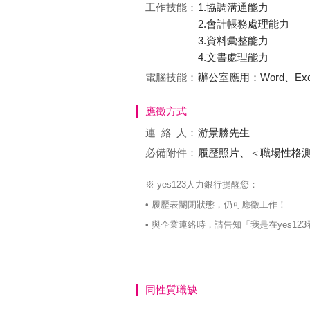
工作技能：
1.協調溝通能力
2.會計帳務處理能力
3.資料彙整能力
4.文書處理能力
電腦技能：
辦公室應用：Word、Excel、
應徵方式
連絡
人：
游景勝先生
必備附件：
履歷照片、＜職場性格
※ yes123人力銀行提醒您：
• 履歷表關閉狀態，仍可應徵工作！
• 與企業連絡時，請告知「我是在yes
同性質職缺