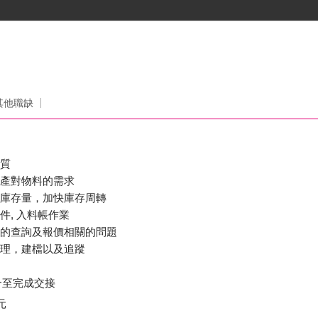
其他職缺
品質
生產對物料的需求
全庫存量，加快庫存周轉
件, 入料帳作業
格的查詢及報價相關的問題
整理，建檔以及追蹤
合至完成交接
元