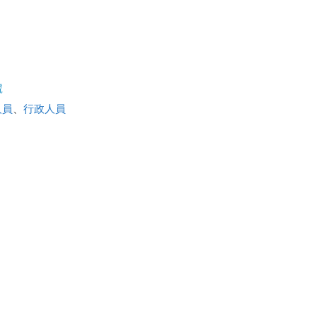
號
人員
、
行政人員