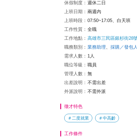
休假制度：
週休二日
上班日期：
兩週內
上班時段：
07:50~17:05、白天班
工作性質：
全職
工作地點：
高雄市三民區銀杉街28
職務類別：
業務助理
、
採購／發包
需求人數：
1人
職位等級：
職員
管理人數：
無
出差說明：
不需出差
外派說明：
不需外派
徵才特色
＃二度就業
＃中高齡
工作條件