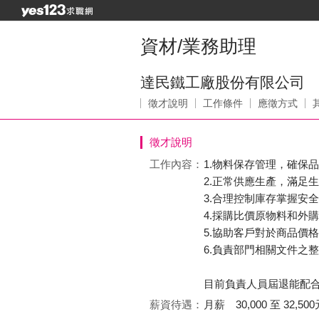
資材/業務助理
達民鐵工廠股份有限公司
徵才說明
工作條件
應徵方式
徵才說明
工作內容：
1.物料保存管理，確保
2.正常供應生產，滿足
3.合理控制庫存掌握安
4.採購比價原物料和外購
5.協助客戶對於商品價
6.負責部門相關文件之
目前負責人員屆退能配
薪資待遇：
月薪 30,000 至 32,500