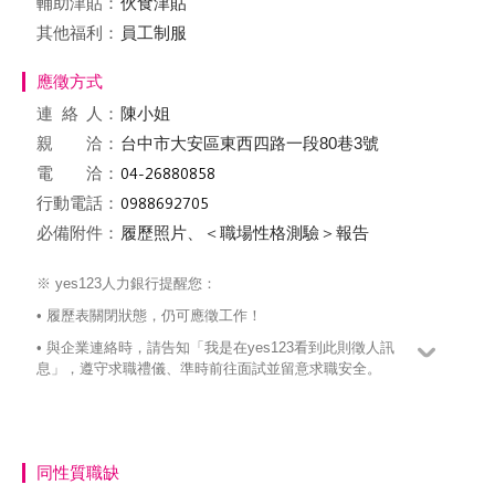
輔助津貼：
伙食津貼
其他福利：
員工制服
應徵方式
連絡
人：
陳小姐
親 洽：
台中市大安區東西四路一段80巷3號
電 洽：
行動電話：
必備附件：
履歷照片、＜職場性格測驗＞報告
※ yes123人力銀行提醒您：
• 履歷表關閉狀態，仍可應徵工作！
• 與企業連絡時，請告知「我是在yes123看到此則徵人訊
息」，遵守求職禮儀、準時前往面試並留意求職安全。
同性質職缺