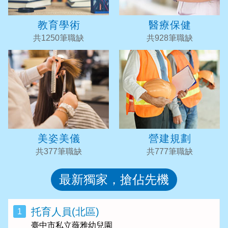
教育學術
醫療保健
共1250筆職缺
共928筆職缺
美姿美儀
營建規劃
共377筆職缺
共777筆職缺
最新獨家，搶佔先機
托育人員(北區)
1
臺中市私立薇雅幼兒園