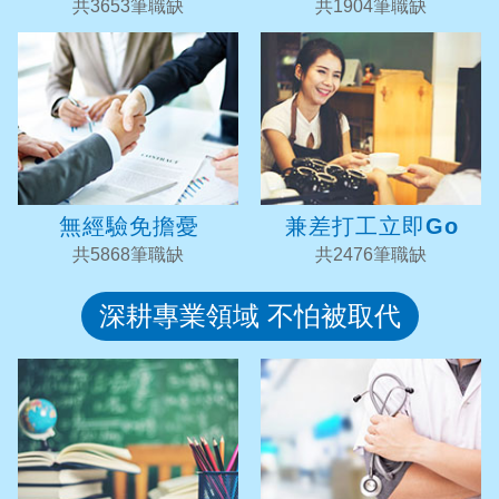
共3653筆職缺
共1904筆職缺
無經驗免擔憂
兼差打工立即Go
共5868筆職缺
共2476筆職缺
深耕專業領域 不怕被取代