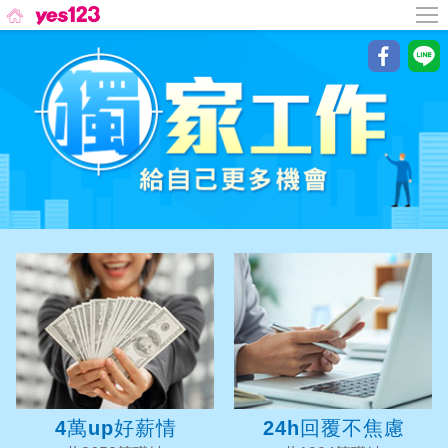
4萬up好薪情
24h回覆不焦慮