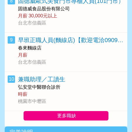
固德威歐式美食門市專櫃人員(101門市）
8
固德威食品股份有限公司
月薪 30,000元以上
台北市信義區
早班正職人員(麵線店)【歡迎電洽0909613168陳先生】
9
春來麵線店
月薪
台北市信義區
兼職助理／工讀生
10
弘安堂中醫聯合診所
時薪
桃園市中壢區
更多職缺