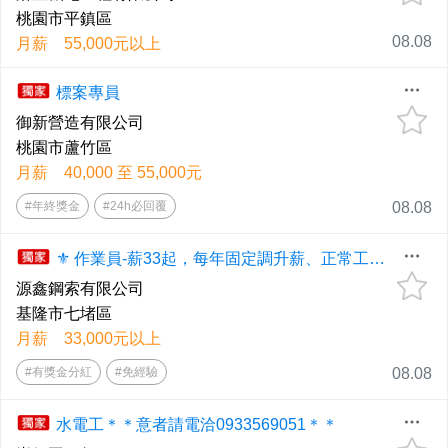
桃園市平鎮區
08.08
月薪 55,000元以上
標案專員
御新營造有限公司
桃園市蘆竹區
月薪 40,000 至 55,000元
#年終獎金
#24h必回覆
08.08
⚜️ 作業員-薪33起，每年固定調升薪、正常工時、周休二日、見紅休、特休
源鑫鋼索有限公司
基隆市七堵區
月薪 33,000元以上
#有獎金分紅
#免經驗
08.08
水電工＊＊意者請電洽0933569051＊＊