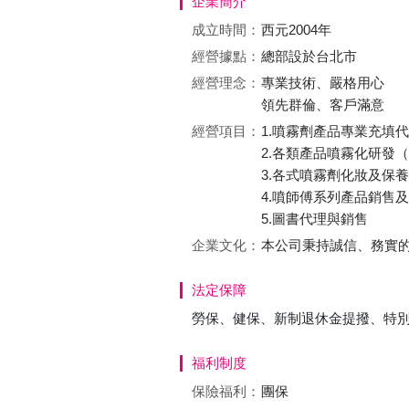
企業簡介
成立時間：
西元2004年
經營據點：
總部設於台北市
經營理念：
專業技術、嚴格用心
領先群倫、客戶滿意
經營項目：
1.噴霧劑產品專業充填代
2.各類產品噴霧化研發（
3.各式噴霧劑化妝及保養
4.噴師傅系列產品銷售
5.圖書代理與銷售
企業文化：
本公司秉持誠信、務實的
法定保障
勞保、健保、新制退休金提撥、特
福利制度
保險福利：
團保