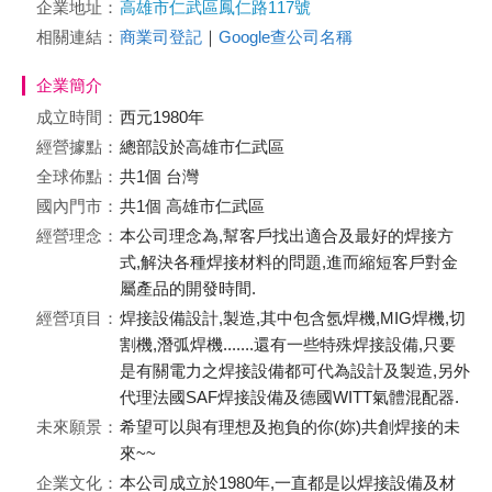
企業地址：
高雄市仁武區鳳仁路117號
相關連結：
商業司登記
｜
Google查公司名稱
企業簡介
成立時間：
西元1980年
經營據點：
總部設於高雄市仁武區
全球佈點：
共1個 台灣
國內門市：
共1個 高雄市仁武區
經營理念：
本公司理念為,幫客戶找出適合及最好的焊接方
式,解決各種焊接材料的問題,進而縮短客戶對金
屬產品的開發時間.
經營項目：
焊接設備設計,製造,其中包含氬焊機,MIG焊機,切
割機,潛弧焊機.......還有一些特殊焊接設備,只要
是有關電力之焊接設備都可代為設計及製造,另外
代理法國SAF焊接設備及德國WITT氣體混配器.
未來願景：
希望可以與有理想及抱負的你(妳)共創焊接的未
來~~
企業文化：
本公司成立於1980年,一直都是以焊接設備及材