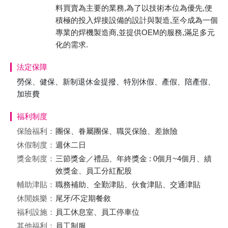
料買賣為主要的業務,為了以技術本位為優先,便
積極的投入焊接設備的設計與製造,至今成為一個
專業的焊機製造商,並提供OEM的服務,滿足多元
化的需求.
法定保障
勞保、健保、新制退休金提撥、特別休假、產假、陪產假、
加班費
福利制度
保險福利：
團保、眷屬團保、職災保險、差旅險
休假制度：
週休二日
獎金制度：
三節獎金／禮品、年終獎金 : 0個月~4個月、績
效獎金、員工分紅配股
輔助津貼：
職務補助、全勤津貼、伙食津貼、交通津貼
休閒娛樂：
尾牙/不定期餐敘
福利設施：
員工休息室、員工停車位
其他福利：
員工制服