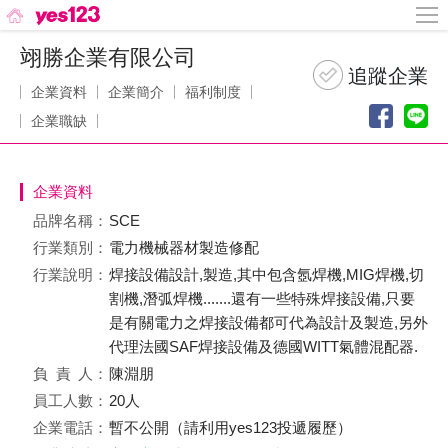
翊勝企業有限公司
企業資料
企業簡介
福利制度
企業職缺
企業資料
品牌名稱：
SCE
行業類別：
電力機械器材製造修配
行業說明：
焊接設備設計,製造,其中包含氬焊機,MIG焊機,切
割機,潛弧焊機.......還有一些特殊焊接設備,只要
是有關電力之焊接設備都可代為設計及製造,另外
代理法國SAF焊接設備及德國WITT氣體混配器.
負責
人：
陳淵朋
員工人數：
20人
企業電話：
暫不公開（請利用yes123投遞履歷）