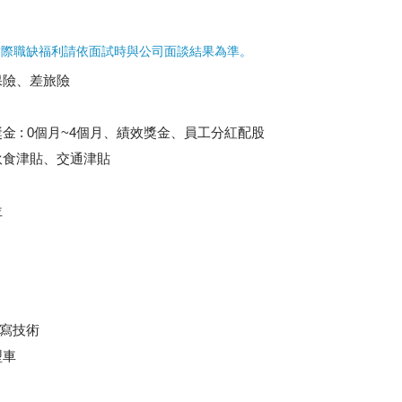
實際職缺福利請依面試時與公司面談結果為準。
保險、差旅險
 : 0個月~4個月、績效獎金、員工分紅配股
伙食津貼、交通津貼
位
撰寫技術
型車