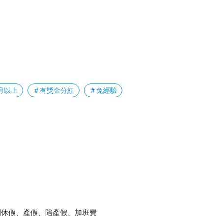
月以上
＃有獎金分紅
＃免經驗
別休假、產假、陪產假、加班費