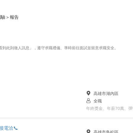
測驗＞報告
123看到此則徵人訊息」，遵守求職禮儀、準時前往面試並留意求職安全。
高雄市湖內區
全職
年終獎金、年薪70萬、
接電洽📞
高雄市鳥松區