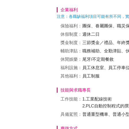
企業福利
注意：各職缺福利項目可能有所不同，
保險福利：
團保、眷屬團保、職災
休假制度：
週休二日
獎金制度：
三節獎金／禮品、年終獎金
輔助津貼：
職務補助、全勤津貼、
休閒娛樂：
尾牙/不定期餐敘
福利設施：
員工休息室、員工停車
其他福利：
員工制服
技能與求職專長
工作技能：
1.工業配線技術
2.PLC自動控制程式的
具備駕照：
普通重型機車、普通小
應徵方式