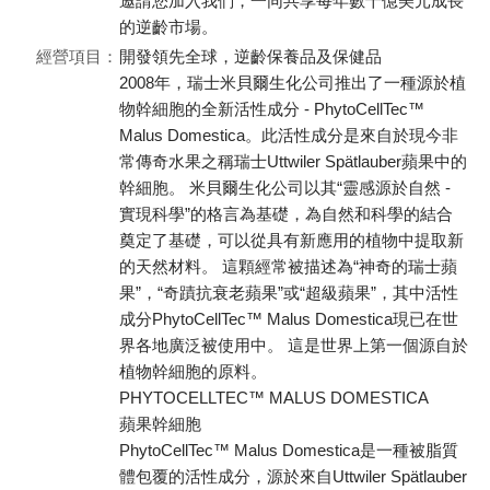
邀請您加入我們，一同共享每年數十億美元成長
的逆齡市場。
經營項目：
開發領先全球，逆齡保養品及保健品
2008年，瑞士米貝爾生化公司推出了一種源於植
物幹細胞的全新活性成分 - PhytoCellTec™
Malus Domestica。此活性成分是來自於現今非
常傳奇水果之稱瑞士Uttwiler Spätlauber蘋果中的
幹細胞。 米貝爾生化公司以其“靈感源於自然 -
實現科學”的格言為基礎，為自然和科學的結合
奠定了基礎，可以從具有新應用的植物中提取新
的天然材料。 這顆經常被描述為“神奇的瑞士蘋
果”，“奇蹟抗衰老蘋果”或“超級蘋果”，其中活性
成分PhytoCellTec™ Malus Domestica現已在世
界各地廣泛被使用中。 這是世界上第一個源自於
植物幹細胞的原料。
PHYTOCELLTEC™ MALUS DOMESTICA
蘋果幹細胞
PhytoCellTec™ Malus Domestica是一種被脂質
體包覆的活性成分，源於來自Uttwiler Spätlauber