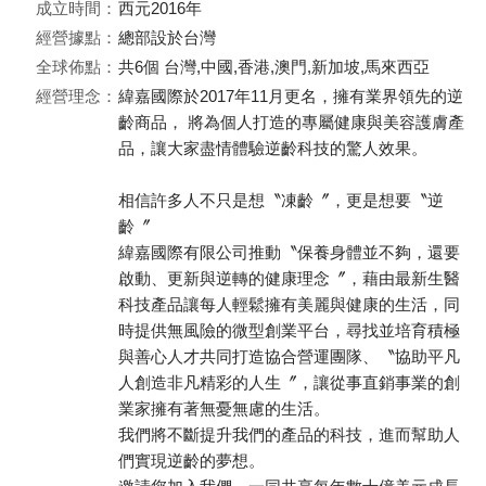
成立時間：
西元2016年
經營據點：
總部設於台灣
全球佈點：
共6個 台灣,中國,香港,澳門,新加坡,馬來西亞
經營理念：
緯嘉國際於2017年11月更名，擁有業界領先的逆
齡商品， 將為個人打造的專屬健康與美容護膚產
品，讓大家盡情體驗逆齡科技的驚人效果。
相信許多人不只是想〝凍齡〞，更是想要〝逆
齡〞
緯嘉國際有限公司推動〝保養身體並不夠，還要
啟動、更新與逆轉的健康理念〞，藉由最新生醫
科技產品讓每人輕鬆擁有美麗與健康的生活，同
時提供無風險的微型創業平台，尋找並培育積極
與善心人才共同打造協合營運團隊、〝協助平凡
人創造非凡精彩的人生〞，讓從事直銷事業的創
業家擁有著無憂無慮的生活。
我們將不斷提升我們的產品的科技，進而幫助人
們實現逆齡的夢想。