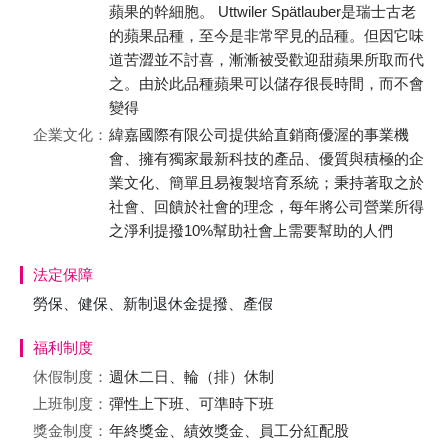
蘋果的幹細胞。 Uttwiler Spätlauber是瑞士古老
的蘋果品種，至今是非常罕見的品種。但因它味
道苦澀並不討喜，漸漸被受歡迎甜蘋果所取而代
之。由於此品種蘋果可以儲存很長時間，而不會
變得
企業文化：
緯嘉國際有限公司提供給直銷商優渥的事業機
會、擁有獨家最新科技的產品、優質與積極的企
業文化、簡單且易複製培育系統；秉持著取之於
社會、回饋於社會的理念，每年將公司營業所得
之淨利提撥10%幫助社會上需要幫助的人們
法定保障
勞保、健保、新制退休金提撥、產假
福利制度
休假制度：
週休二日、輪（排）休制
上班制度：
彈性上下班、可準時下班
獎金制度：
年終獎金、績效獎金、員工分紅配股