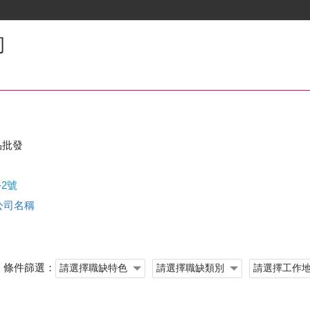
司
品批發
-2號
查公司名稱
條件篩選：