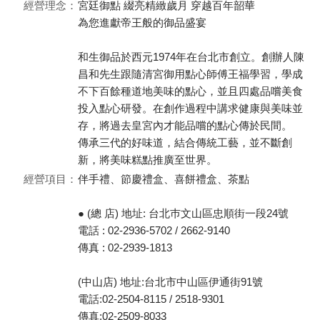
經營理念：
宮廷御點 綴亮精緻歲月 穿越百年韶華
為您進獻帝王般的御品盛宴
和生御品於西元1974年在台北市創立。創辦人陳
昌和先生跟隨清宮御用點心師傅王福學習，學成
不下百餘種道地美味的點心，並且四處品嚐美食
投入點心研發。在創作過程中講求健康與美味並
存，將過去皇宮內才能品嚐的點心傳於民間。
傳承三代的好味道，結合傳統工藝，並不斷創
新，將美味糕點推廣至世界。
經營項目：
伴手禮、節慶禮盒、喜餅禮盒、茶點
● (總 店) 地址: 台北巿文山區忠順街一段24號
電話 : 02-2936-5702 / 2662-9140
傳真 : 02-2939-1813
(中山店) 地址:台北市中山區伊通街91號
電話:02-2504-8115 / 2518-9301
傳真:02-2509-8033