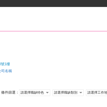
0號1樓
查公司名稱
條件篩選：