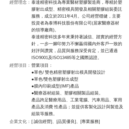
經營理念：
泰達精密科技為專業醫材塑膠製造商，專精於塑
膠射出成型、精密模具開發及相關塑膠組裝委託
服務，成立於2011年4月。公司經營穩健，主要
投資者為泰博科技股份有限公司(居家醫療器材
的領導廠商)。
泰達精密科技多年來秉持著誠信、踏實的經營方
針，一步一腳印努力不懈贏得國內外客戶一致的
好評與讚賞，品質與服務深受肯定，並已通過
ISO9001及ISO13485等之國際認證。
經營項目：
營業項目：
●單色/ 雙色精密塑膠射出模具開發設計
●單色/雙色塑膠射出成型
●膜內印刷成型(IMF)產品
●醫療器材組裝、塑膠相關製品組裝。
產品跨足醫療用品、工業電腦、汽車用品、軍用
產品及消費 性產品；並提供客製化設計與製造及
組裝等服務。
企業文化：
[ 誠信經營]、[品質優良]、[專業服務]