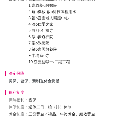
1.嘉義基o教醫院
2.遠o機械-啟o科技製程用水
3.福o庭園老人照護中心
4.濟o仁愛之家
5.白河o仙禪寺
6.淨o步道禪院
7.聖o教養院
8.敏o家園教養院
9.中埔寂o寺
10.嘉義監獄一/二期工程....
法定保障
勞保、健保、新制退休金提撥
福利制度
保險福利：
團保
休假制度：
週休二日、輪（排）休制
獎金制度：
三節獎金／禮品、年終獎金、績效獎金