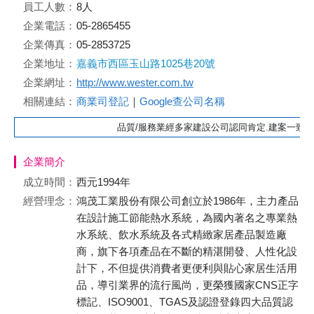
員工人數：
8人
企業電話：
05-2865455
企業傳真：
05-2853725
企業地址：
嘉義市西區玉山路1025巷20號
企業網址：
http://www.wester.com.tw
相關連結：
商業司登記
｜
Google查公司名稱
品質/服務業經多家建設公司認同肯定.建案一致配
企業簡介
成立時間：
西元1994年
經營理念：
鴻茂工業股份有限公司創立於1986年，主力產品
在設計施工節能熱水系統，為國內著名之專業熱
水系統、飲水系統及各式精緻家居產品製造廠
商，旗下各項產品在不斷的精湛開發、人性化設
計下，不但提供消費者更便利與貼心家居生活用
品，導引業界的流行風尚，更榮獲國家CNS正字
標記、ISO9001、TGAS及認證登錄四大品質認