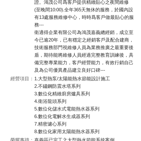
證。鴻茂公司爲客戶提供精緻貼心之夜間維修
(至晚間10:00).全年365天無休的服務，於國內設
有13處服務維修中心，時時爲客戶做最貼心的服
務---
衛適得企業有限公司為鴻茂嘉義總經銷，成立至
今已逾20年，已有穩定之經銷客戶及配合建商，
技術服務部門視維修人員為業務推廣之最重要後
盾，期待能將維修人員經過完整教育訓練後，具
備完整專業能力，客戶經營能力，有效行銷自己
及為公司優異產品建立良好口碑---
經營項目：
1.大型熱泵/太陽能熱水節能設計施工
2.不鏽鋼防震水塔系列
3.數位化精緻廚房爐具系列
4.衛浴龍頭系列
5.數位化儲水式電能熱水器系列
6.數位化電解水生成器系列
7.精密濾心系列
8.數位化家用太陽能熱水器系列
榮耀事蹟：
嘉義區已完工之大型熱水節能系統案例