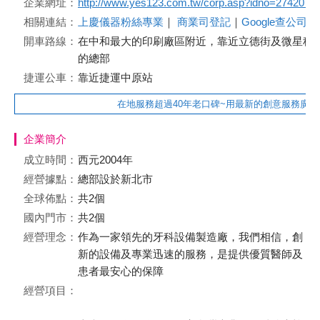
企業網址：
http://www.yes123.com.tw/corp.asp?idno=2742075
相關連結：
上慶儀器粉絲專業
｜
商業司登記
｜
Google查公司
開車路線：
在中和最大的印刷廠區附近，靠近立德街及微星科
的總部
捷運公車：
靠近捷運中原站
在地服務超過40年老口碑~用最新的創意服務廣大醫
企業簡介
成立時間：
西元2004年
經營據點：
總部設於新北市
全球佈點：
共2個
國內門市：
共2個
經營理念：
作為一家領先的牙科設備製造廠，我們相信，創
新的設備及專業迅速的服務，是提供優質醫師及
患者最安心的保障
經營項目：