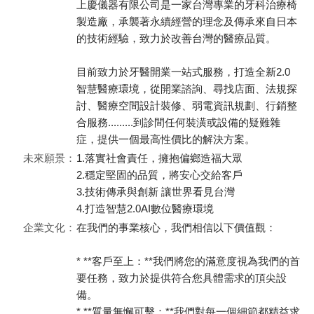
上慶儀器有限公司是一家台灣專業的牙科治療椅
製造廠，承襲著永續經營的理念及傳承來自日本
的技術經驗，致力於改善台灣的醫療品質。
目前致力於牙醫開業一站式服務，打造全新2.0
智慧醫療環境，從開業諮詢、尋找店面、法規探
討、醫療空間設計裝修、弱電資訊規劃、行銷整
合服務.........到診間任何裝潢或設備的疑難雜
症，提供一個最高性價比的解決方案。
未來願景：
1.落實社會責任，擁抱偏鄉造福大眾
2.穩定堅固的品質，將安心交給客戶
3.技術傳承與創新 讓世界看見台灣
4.打造智慧2.0AI數位醫療環境
企業文化：
在我們的事業核心，我們相信以下價值觀：
* **客戶至上：**我們將您的滿意度視為我們的首
要任務，致力於提供符合您具體需求的頂尖設
備。
* **質量無懈可擊：**我們對每一個細節都精益求