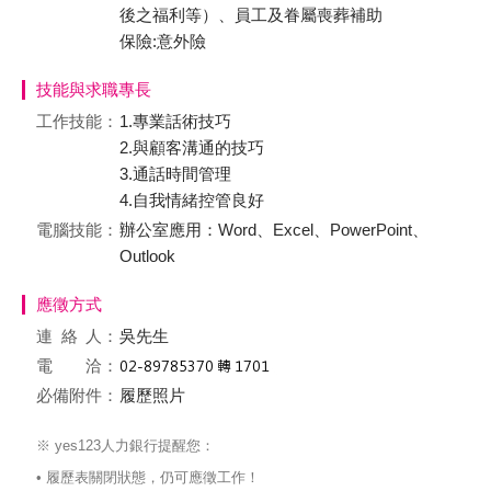
後之福利等）、員工及眷屬喪葬補助
保險:意外險
技能與求職專長
工作技能：
1.專業話術技巧
2.與顧客溝通的技巧
3.通話時間管理
4.自我情緒控管良好
電腦技能：
辦公室應用：Word、Excel、PowerPoint、
Outlook
應徵方式
連絡
人：
吳先生
電 洽：
必備附件：
履歷照片
※ yes123人力銀行提醒您：
• 履歷表關閉狀態，仍可應徵工作！