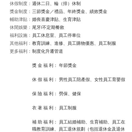
休假制度：
週休二日、輪（排）休制
獎金制度：
三節獎金／禮品、年終獎金、績效獎金
輔助津貼：
婚喪喜慶津貼、生育津貼
休閒娛樂：
尾牙/不定期餐敘
福利設施：
員工休息室、員工停車位
其他福利：
教育訓練、進修、員工購物優惠、員工制服
更多福利：
制度化升遷管道
獎 金 福 利： 年節獎金
休 假 福 利： 男性員工陪產假、女性員工育嬰假
保 險 福 利： 勞保、健保
衣 著 福 利： 員工制服
補 助 福 利： 員工結婚補助、生育補助、員工在
職教育訓練、員工退休規劃（包括退休金及退休