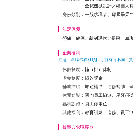
全職機械設計／繪圖人員
身份類別：
一般求職者、應屆畢業
法定保障
勞保、健保、新制退休金提撥、加
企業福利
注意：各職缺福利項目可能有所不同，
休假制度：
輪（排）休制
獎金制度：
績效獎金
輔助津貼：
旅遊補助、進修補助、
休閒娛樂：
國內員工旅遊、尾牙/不
福利設施：
員工停車位
其他福利：
教育訓練、進修、員工
技能與求職專長