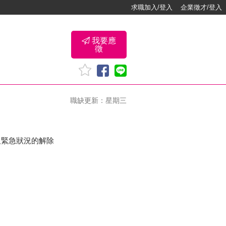
求職加入/登入
企業徵才/登入
我要應
徵
職缺更新：星期三
及緊急狀況的解除