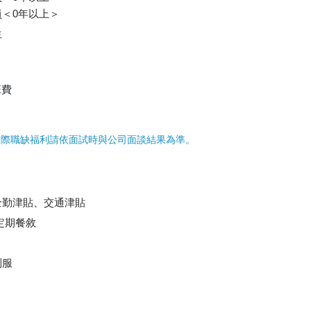
＜0年以上＞
生
班費
實際職缺福利請依面試時與公司面談結果為準。
全勤津貼、交通津貼
定期餐敘
制服