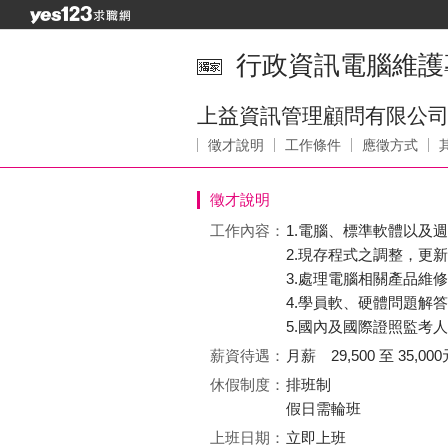
行政資訊電腦維護
上益資訊管理顧問有限公
徵才說明
工作條件
應徵方式
徵才說明
工作內容：
1.電腦、標準軟體以及
2.現存程式之調整，更
3.處理電腦相關產品維
4.學員軟、硬體問題解
5.國內及國際證照監考
薪資待遇：
月薪 29,500 至 35,000
休假制度：
排班制
假日需輪班
上班日期：
立即上班