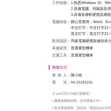
工作技能：
1.熟悉Windows 10、Wi
2.具備電腦、伺服器及
3.具備各種軟硬體及網
電腦技能：
辦公室應用：Word、Exc
中文打字：中文打字21~5
英文打字：英文打字21~5
取得認證：
丙級電腦硬體裝修技術
具備駕照：
普通重型機車
交通工具：
普通重型機車
應徵方式
連絡
人：
陳小姐
電 洽：
※ yes123人力銀行提醒您：
• 履歷表關閉狀態，仍可應徵工作！
• 與企業連絡時，請告知「我是在yes