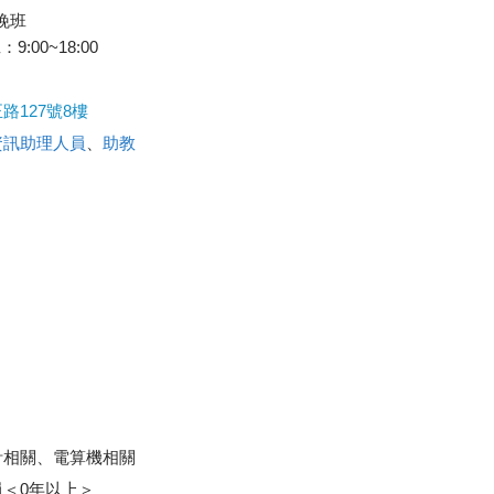
、晚班
9:00~18:00
127號8樓
資訊助理人員
、
助教
計相關、電算機相關
＜0年以上＞