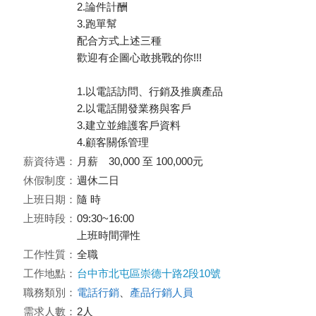
2.論件計酬
3.跑單幫
配合方式上述三種
歡迎有企圖心敢挑戰的你!!!
1.以電話訪問、行銷及推廣產品
2.以電話開發業務與客戶
3.建立並維護客戶資料
4.顧客關係管理
薪資待遇：
月薪 30,000 至 100,000元
休假制度：
週休二日
上班日期：
隨 時
上班時段：
09:30~16:00
上班時間彈性
工作性質：
全職
工作地點：
台中市北屯區崇德十路2段10號
職務類別：
電話行銷
、
產品行銷人員
需求人數：
2人