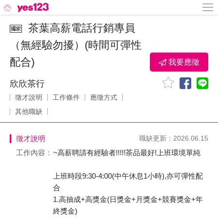
茶葉高薪電話行銷專員
（無經驗勿擾）(時間可彈性
配合)
我要應徵
欣欣茶行
徵才說明
工作條件
應徵方式
其他職缺
徵才說明
職缺更新：2026.06.15
工作內容：
~高薪聘請有經驗者!!!!!茶品最好!上班環境單純
上班時段9:30-4:00(中午休息1小時),亦可彈性配
合
1.高抽成+高獎金(日獎金+月獎金+競賽獎金+年
終獎金)