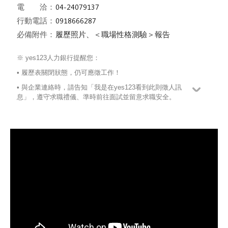
電 洽：
行動電話：
必備附件：
履歷照片、＜職場性格測驗＞報告
※ yes123人力銀行提醒您：
• 履歷表關閉狀態，仍可應徵工作！
• 與企業連絡時，請告知「我是在yes123看到此則徵人訊
息」，遵守求職禮儀、準時前往面試並留意求職安全。