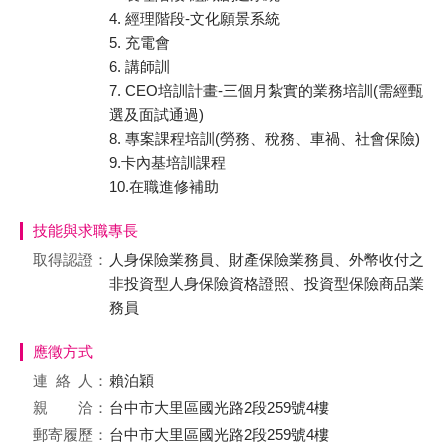
4. 經理階段-文化願景系統
5. 充電會
6. 講師訓
7. CEO培訓計畫-三個月紮實的業務培訓(需經甄
選及面試通過)
8. 專案課程培訓(勞務、稅務、車禍、社會保險)
9.卡內基培訓課程
10.在職進修補助
技能與求職專長
取得認證：
人身保險業務員、財產保險業務員、外幣收付之
非投資型人身保險資格證照、投資型保險商品業
務員
應徵方式
連絡
人：
賴泊穎
親 洽：
台中市大里區國光路2段259號4樓
郵寄履歷：
台中市大里區國光路2段259號4樓