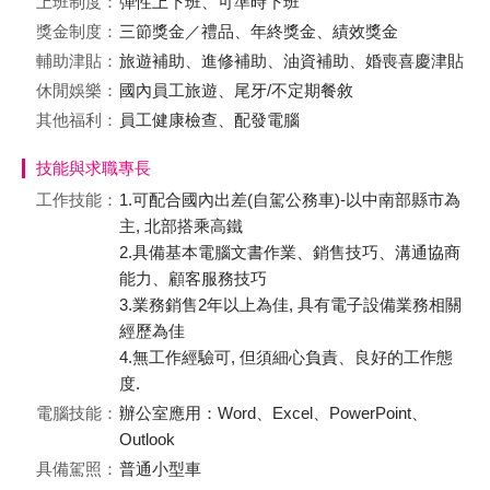
上班制度：
彈性上下班、可準時下班
獎金制度：
三節獎金／禮品、年終獎金、績效獎金
輔助津貼：
旅遊補助、進修補助、油資補助、婚喪喜慶津貼
休閒娛樂：
國內員工旅遊、尾牙/不定期餐敘
其他福利：
員工健康檢查、配發電腦
技能與求職專長
工作技能：
1.可配合國內出差(⾃駕公務車)-以中南部縣市為
主, 北部搭乘高鐵
2.具備基本電腦文書作業、銷售技巧、溝通協商
能力、顧客服務技巧
3.業務銷售2年以上為佳, 具有電子設備業務相關
經歷為佳
4.無工作經驗可, 但須細心負責、良好的工作態
度.
電腦技能：
辦公室應用：Word、Excel、PowerPoint、
Outlook
具備駕照：
普通小型車