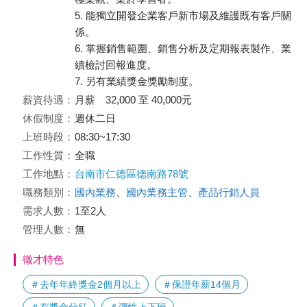
5. 能獨立開發企業客戶新市場及維護既有客戶關
係。
6. 掌握銷售範圍、銷售分析及定期報表製作、業
績檢討回報進度。
7. 另有業績獎金獎勵制度。
薪資待遇：
月薪 32,000 至 40,000元
休假制度：
週休二日
上班時段：
08:30~17:30
工作性質：
全職
工作地點：
台南市仁德區德南路78號
職務類別：
國內業務
、
國內業務主管
、
產品行銷人員
需求人數：
1至2人
管理人數：
無
徵才特色
＃去年年終獎金2個月以上
＃保證年薪14個月