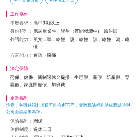
＃有獎金分紅
＃彈性上下班
工作條件
學歷要求：
高中(職)以上
身份類別：
應屆畢業生、學生（夜間就讀中)、原住民
外語能力：
英文→聽：略懂 說：略懂 讀：略懂 寫：略
懂
方言能力：
台語→略懂
法定保障
勞保、健保、新制退休金提撥、生理假、產假、陪產假、育
嬰假、家庭照顧假、加班費
企業福利
注意：各職缺福利項目可能有所不同，實際職缺福利請依面試時與
公司面談結果為準。
保險福利：
團保
休假制度：
週休二日