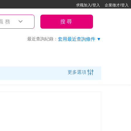
求職加入/登入
企業徵才/登入
職務
搜尋
最近查詢紀錄：
套用最近查詢條件 ▼
更多選項