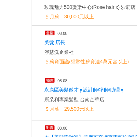
玫瑰魅力500燙染中心(Rose hair x) 沙鹿店
月薪 30,000元以上
08.08
美髮 店長
淨慧洗企業社
薪資面議(經常性薪資達4萬元含以上)
08.08
永康區美髮徵才╒ 設計師/準師/助理 ╕
斯朵利專業髮型 台南金華店
月薪 29,500元以上
08.08