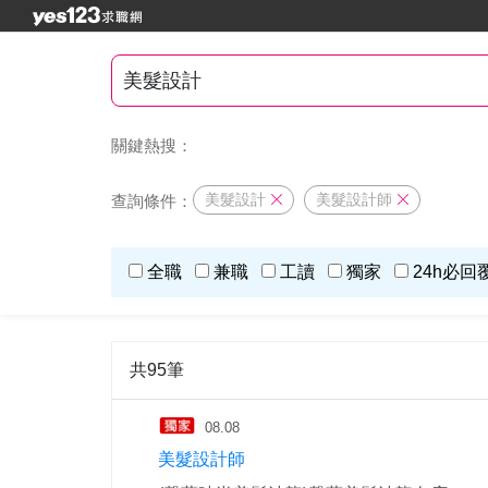
關鍵熱搜：
美髮設計
美髮設計師
查詢條件：
全職
兼職
工讀
獨家
24h必回
共95筆
08.08
美髮設計師