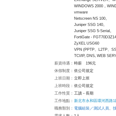
WINDOWS 2000，WIN
vmware
Netscreen NS 100。
Juniper SSG 140。
Juniper SSG 5-Serial。
FortiGate - FGT70D3Z
ZyXEL USG60
VPN (PPTP、L2TP、SSl
TCI/IP, DNS, WEB S
薪資待遇：
時薪 196元
休假制度：
依公司規定
上班日期：
立即上班
上班時段：
依公司規定
工作性質：
工讀－長期
工作地點：
新北市永和區環河西路1段
職務類別：
電腦組裝／測試人員
、
需求人數：
1人