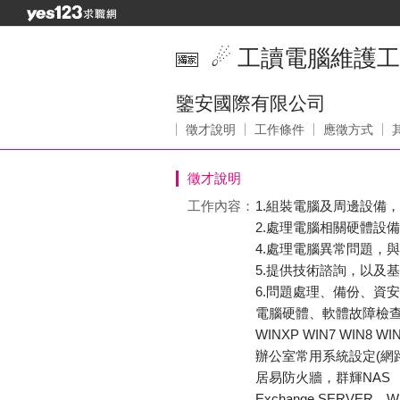
☄ 工讀電腦維護工
鑒安國際有限公司
徵才說明
工作條件
應徵方式
徵才說明
工作內容：
1.組裝電腦及周邊設備
2.處理電腦相關硬體設
4.處理電腦異常問題，
5.提供技術諮詢，以及
6.問題處理、備份、資
電腦硬體、軟體故障檢
WINXP WIN7 WIN8 
辦公室常用系統設定(網路印表機
居易防火牆，群輝NAS
Exchange SERVER、W