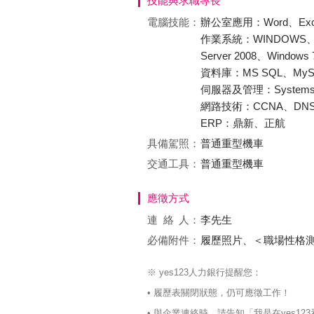
技能與求職專長
電腦技能：
辦公室應用：Word、Excel、Po
作業系統：WINDOWS、LINU
Server 2008、Windows 
資料庫：MS SQL、MyS
伺服器及管理：Systems Admi
網路技術：CCNA、DNS、Et
ERP：鼎新、正航
具備駕照：
普通重型機車
交通工具：
普通重型機車
應徵方式
連絡
人：
李先生
必備附件：
履歷照片、＜職場性格
※ yes123人力銀行提醒您：
• 履歷表關閉狀態，仍可應徵工作！
• 與企業連絡時，請告知「我是在yes