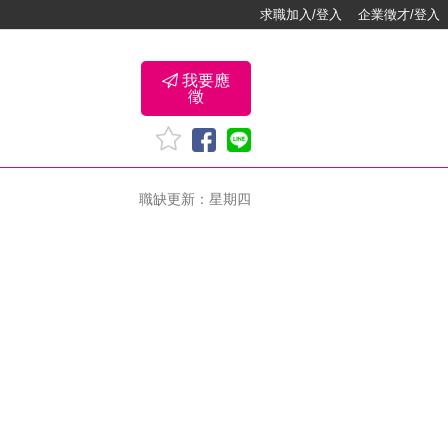
求職加入/登入
企業徵才/登入
我要應
徵
職缺更新：星期四