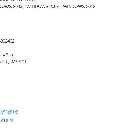
DOWS 2003、WINDOWS 2008、WINDOWS 2012
14002402。
 VPN)
ERVER、MSSQL
93號1樓
技術客服