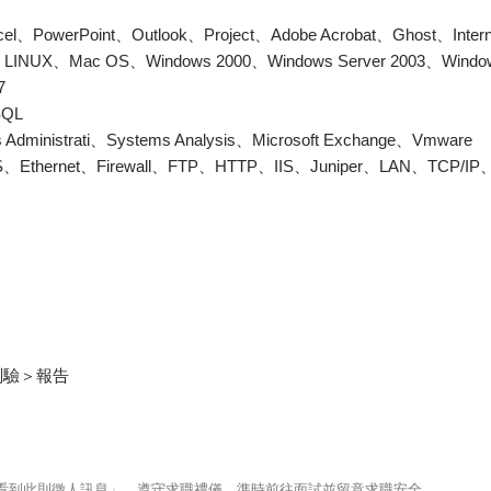
werPoint、Outlook、Project、Adobe Acrobat、Ghost、Internet
X、Mac OS、Windows 2000、Windows Server 2003、Windows
7
QL
nistrati、Systems Analysis、Microsoft Exchange、Vmware
hernet、Firewall、FTP、HTTP、IIS、Juniper、LAN、TCP/I
測驗＞報告
123看到此則徵人訊息」，遵守求職禮儀、準時前往面試並留意求職安全。