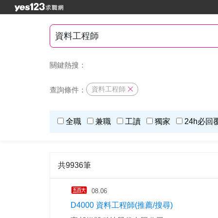
關鍵熱搜：
資料工程師
查詢條件：
全職
兼職
工讀
獨家
24h必回
共9936筆
08.06
D4000 資料工程師(推薦/搜尋)