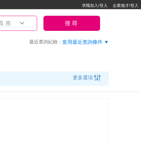
求職加入/登入
企業徵才/登入
職務
搜尋
最近查詢紀錄：
套用最近查詢條件 ▼
更多選項