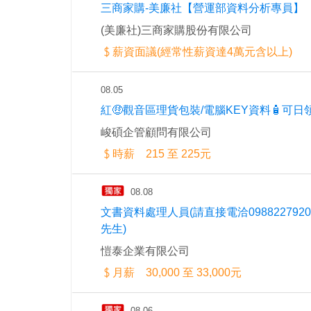
三商家購-美廉社【營運部資料分析專員】
(美廉社)三商家購股份有限公司
薪資面議(經常性薪資達4萬元含以上)
08.05
紅🤑觀音區理貨包裝/電腦KEY資料🧴可日
峻碩企管顧問有限公司
時薪 215 至 225元
08.08
文書資料處理人員(請直接電洽098822792
先生)
愷泰企業有限公司
月薪 30,000 至 33,000元
08.06