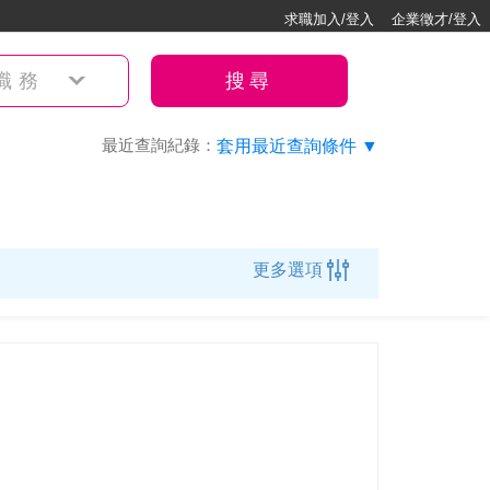
求職加入/登入
企業徵才/登入
職務
搜尋
最近查詢紀錄：
套用最近查詢條件 ▼
更多選項