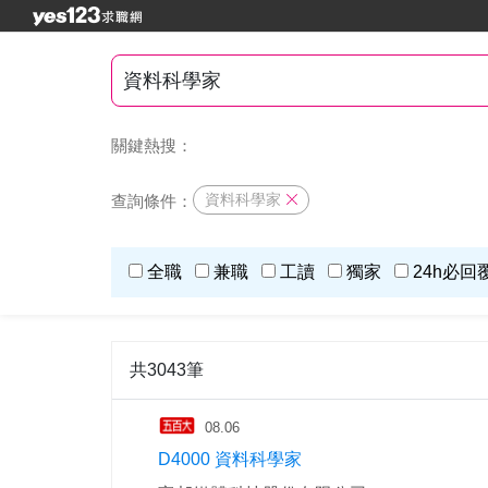
關鍵熱搜：
資料科學家
查詢條件：
全職
兼職
工讀
獨家
24h必回
共3043筆
08.06
D4000 資料科學家