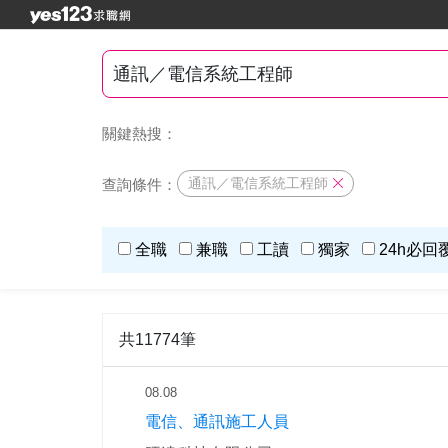
關鍵熱搜：
通訊／電信系統工程師
查詢條件：
全職
兼職
工讀
獨家
24h必回
共11774筆
08.08
電信、通訊施工人員