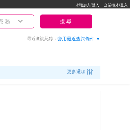
求職加入/登入
企業徵才/登入
職務
搜尋
最近查詢紀錄：
套用最近查詢條件 ▼
更多選項