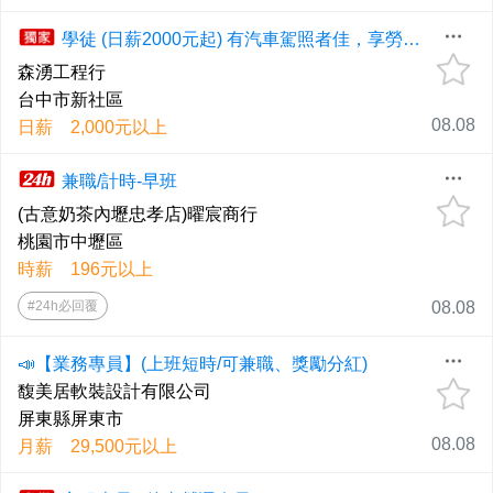
學徒 (日薪2000元起) 有汽車駕照者佳，享勞健保，可培養專業培訓證照。
森湧工程行
台中市新社區
08.08
日薪 2,000元以上
兼職/計時-早班
(古意奶茶內壢忠孝店)曜宸商行
桃園市中壢區
時薪 196元以上
#24h必回覆
08.08
📣【業務專員】(上班短時/可兼職、獎勵分紅)
馥美居軟裝設計有限公司
屏東縣屏東市
08.08
月薪 29,500元以上