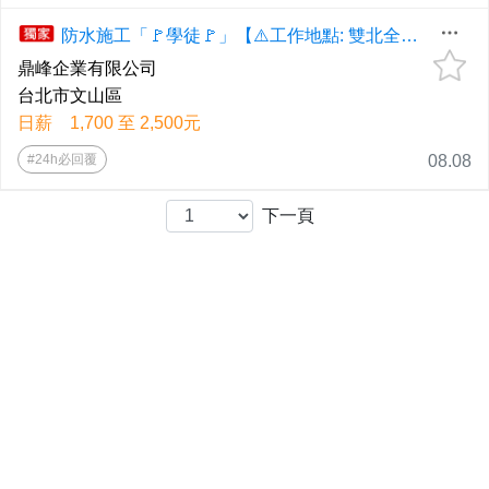
防水施工「🚩學徒🚩」【⚠️工作地點: 雙北全區⚠️】◕‿◕《應徵歡迎直接電洽、📞0958-607-868高先生📞、📲0926-367345劉小姐📲、預約面試！》
鼎峰企業有限公司
台北市文山區
日薪 1,700 至 2,500元
#24h必回覆
08.08
下一頁