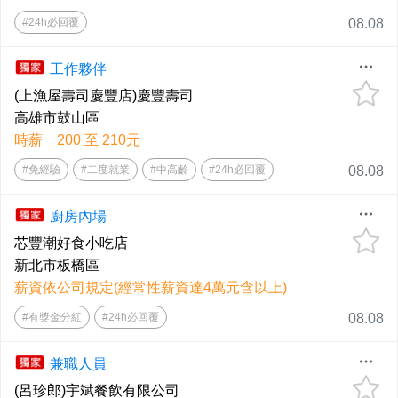
#24h必回覆
08.08
工作夥伴
(上漁屋壽司慶豐店)慶豐壽司
高雄市鼓山區
時薪 200 至 210元
#免經驗
#二度就業
#中高齡
#24h必回覆
08.08
廚房內場
芯豐潮好食小吃店
新北市板橋區
薪資依公司規定(經常性薪資達4萬元含以上)
#有獎金分紅
#24h必回覆
08.08
兼職人員
(呂珍郎)宇斌餐飲有限公司