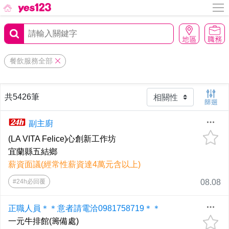
餐飲服務全部
共5426筆
副主廚
(LA VITA Felice)心創新工作坊
宜蘭縣五結鄉
薪資面議(經常性薪資達4萬元含以上)
#24h必回覆
08.08
正職人員＊＊意者請電洽0981758719＊＊
一元牛排館(籌備處)