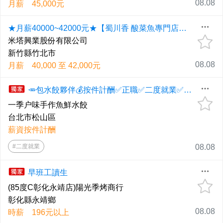
08.08
月薪 45,000元
★月薪40000~42000元★【蜀川香 酸菜魚專門店】竹北遠百店 外場儲備幹部
米塔興業股份有限公司
新竹縣竹北市
08.08
月薪 40,000 至 42,000元
🥕包水餃夥伴💰按件計酬✅正職✅二度就業✅具經驗優先【歡迎親洽】🌈請攜帶履歷應徵
一季户味手作魚鮮水餃
台北市松山區
薪資按件計酬
#二度就業
08.08
早班工讀生
(85度C彰化永靖店)陽光季烤商行
彰化縣永靖鄉
08.08
時薪 196元以上