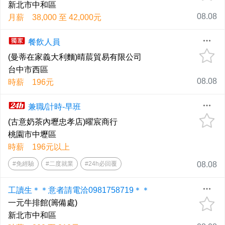
新北市中和區
08.08
月薪 38,000 至 42,000元
餐飲人員
(曼蒂在家義大利麵)晴莀貿易有限公司
台中市西區
08.08
時薪 196元
兼職/計時-早班
(古意奶茶內壢忠孝店)曜宸商行
桃園市中壢區
時薪 196元以上
#免經驗
#二度就業
#24h必回覆
08.08
工讀生＊＊意者請電洽0981758719＊＊
一元牛排館(籌備處)
新北市中和區