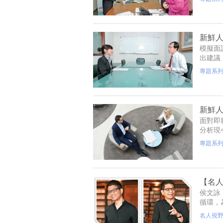
新鮮人
模擬面
出建議
邦銀行
專題系
新鮮人
面對即
分析現
擬面試
專題系
角。
【名人
侯文詠
循環，
掉金錢
名人視