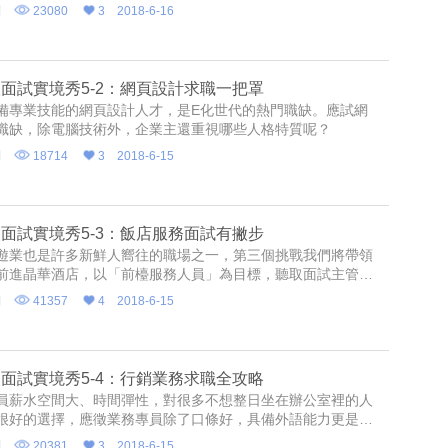
列
23080
3
2018-6-16
面試實境秀5-2：網頁設計求職一把罩
備專業技能的網頁設計人才，是E化世代的熱門職缺。應試網
職缺，除電腦技術外，企業主還重視哪些人格特質呢？
列
18714
3
2018-6-15
面試實境秀5-3：飯店服務面試有撇步
遊業也是許多新鮮人嚮往的職場之一，第三個挑戰我們將帶領
前進晶華酒店，以「前檯服務人員」為目標，聽取面試主管寶
。
列
41357
4
2018-6-15
面試實境秀5-4：行銷業務求職全攻略
員薪水空間大、時間彈性，對很多不想整日坐在辦公室裡的人
很好的選擇，應徵業務專員除了口條好，具備外語能力更是加
天我們將前進宏正自動科技一窺面試實境。
列
20381
3
2018-6-15