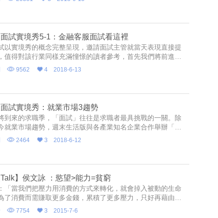
面試實境秀5-1：金融客服面試看這裡
試以實境秀的概念完整呈現，邀請面試主管就當天表現直接提
，值得對該行業同樣充滿憧憬的讀者參考，首先我們將前進聯
面試「初級辦事員」為目標。
列
9562
4
2018-6-13
面試實境秀：就業市場3趨勢
將到來的求職季，「面試」往往是求職者最具挑戰的一關。除
今就業市場趨勢，週末生活版與各產業知名企業合作舉辦「模
」，邀請新鮮人深入企業挑戰，藉此了解各行業職缺的面試眉
列
2464
3
2018-6-12
Talk】侯文詠 ：慾望>能力=貧窮
：「當我們把壓力用消費的方式來轉化，就會掉入被動的生命
為了消費而需賺取更多金錢，累積了更多壓力，只好再藉由花
來釋放壓力，這樣的人生沒有自由，自然也不會快樂。」
野
7754
3
2015-7-6