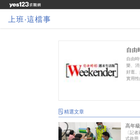
上班‧這檔事
自由
自由時
樂、消
好逛、
實用性
精選文章
高年
〔記者
式啟用