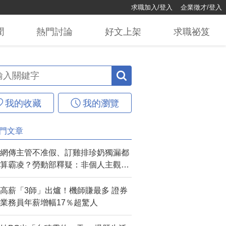
求職加入/登入
企業徵才/登入
聞
熱門
討論
好文
上架
求職
祕笈
我的收藏
我的瀏覽
門文章
網傳主管不准假、訂雞排珍奶獨漏都
算霸凌？勞動部釋疑：非個人主觀感
受可認定
高薪「3師」出爐！機師賺最多 證券
業務員年薪增幅17％超驚人