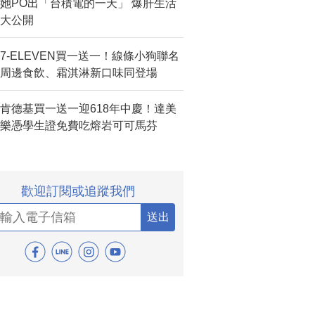
她PO出「台積電的一天」 爆肝生活
大公開
7-ELEVEN買一送一！線條小狗聯名
周邊食飲、霜淇淋新口味同登場
肯德基買一送一迎618年中慶！達美
樂憑學生證免費吃熔岩可可馬芬
歡迎訂閱或追蹤我們
送出