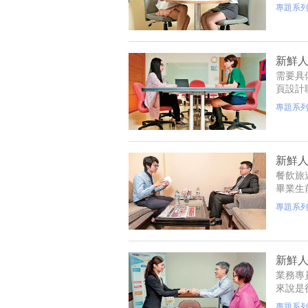
曉。
專題系
新鮮人
需要具
頁設計
專題系
新鮮人
餐飲旅
畢業生
貴建議
專題系
新鮮人
業務專
來說是
分，今
專題系