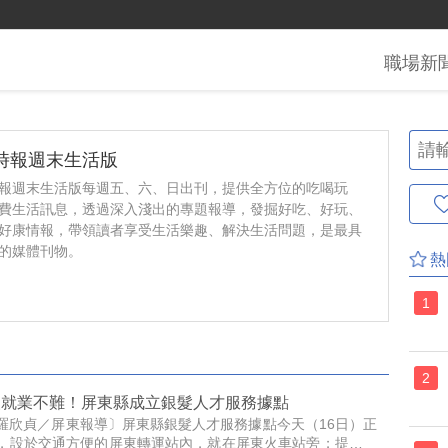
職場
新
時報週末生活版
報週末生活版每週五、六、日出刊，提供全方位的吃喝玩
費生活訊息，透過深入淺出的專題報導，發掘好吃、好玩、
好康情報，帶領讀者享受生活樂趣、解決生活問題，是最具
的媒體刊物。
熱
1
2
級就業不難！屏東縣成立銀髮人才服務據點
羅欣貞／屏東報導〕屏東縣銀髮人才服務據點今天（16日）正
，設於交通方便的屏東轉運站內，就在屏東火車站旁；提供屏