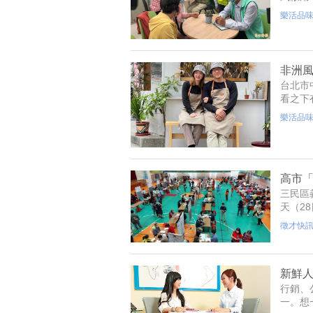
東地區
樂活品
非洲風
台北市
看之下
的部落
樂活品
其實是
南非度
文化裡
作夥伴
幕約一
高市「
三民區
天（2
取91
徵才快
新鮮人
行銷、
一。想