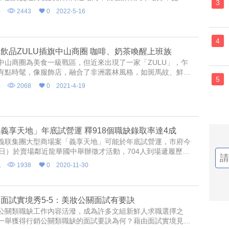
3
中高齡及高齡者就業諮詢服務及就業推介服務。
味
2443
0
2022-5-16
4
飲品ZULU插旗中山商圈 咖啡、奶茶喚醒上班族
中山商圈為美食一級戰區，但近來出現了一家「ZULU」，乍
有點時髦，像服飾店，融合了非洲叢林風格，如斑馬紋、鮮豔
5
紋飾，讓人經過不經意駐足多看一眼，走進店內，才發現這裡
味
2068
0
2021-4-19
家街頭咖啡店，也是奶茶店，老闆Mike在南非出生，童年也在
過，從小就跟著味蕾刁鑽的媽媽一起品咖啡，長期浸潤在咖啡
，並且於國外工作時向世界咖啡店取經，這次回台，與曾為工
的日籍女友一起開店，與大家分享手沖咖啡、奶茶等飲品，開
個月，就吸引了許多日本人成為常客。
義享天地」年底試營運 釋918個職缺錄取率達4成
義联集團大型商場案「義享天地」可能於年底試營運，市府今
8日）於賣場鄰近龍華國中舉辦徵才活動，704人到場遞履歷爭
8個職缺；在場督導驚呼「沒想到來這麼多人。」
訊
1938
0
2020-11-30
面試實境秀5-5：美妝公關面試有要訣
公關類職缺工作內容活潑，成為許多文組新鮮人求職選擇之
一舉獲得行銷公關類職缺的面試要訣為何？藉由面試實境見分