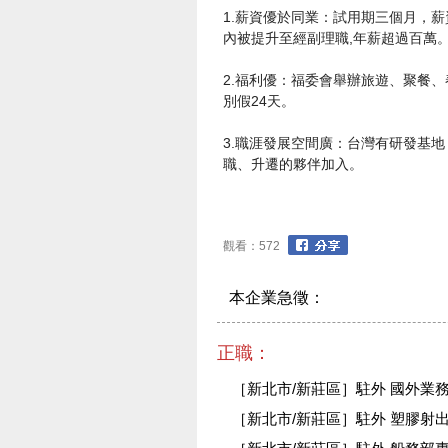
1.薪資優於同業：試用期三個月，薪
內被提升至經副理職,年薪超過百萬
2.福利優：福委會舉辦旅遊、聚餐
別假24天。
3.職涯發展空間廣：台灣有研發基
職、升遷的夥伴加入。
觀看：572
本企業急徵：
正職：
［新北市/新莊區］駐外 國外業務
［新北市/新莊區］駐外 塑膠射出