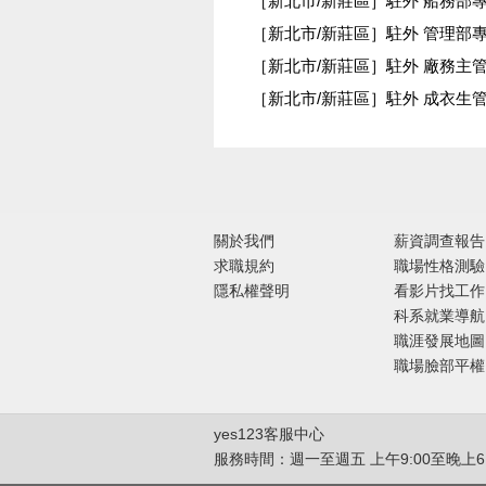
［新北市/新莊區］駐外 船務部
［新北市/新莊區］駐外 管理部
［新北市/新莊區］駐外 廠務主
［新北市/新莊區］駐外 成衣生
關於我們
薪資調查報告
求職規約
職場性格測驗
隱私權聲明
看影片找工作
科系就業導航
職涯發展地圖
職場臉部平權
yes123客服中心
服務時間：週一至週五 上午9:00至晚上6: