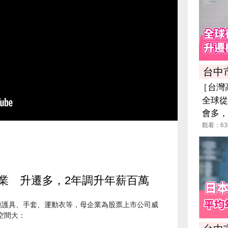
台中
［台灣
全球從
會多，
觀看：63
］
業 升遷多，2年調升年薪百萬
各種護具、手套、運動衣等，母企業為股票上市公司威
空間大：