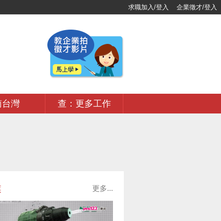
求職加入/登入
企業徵才/登入
南台灣
查：更多工作
業
更多...