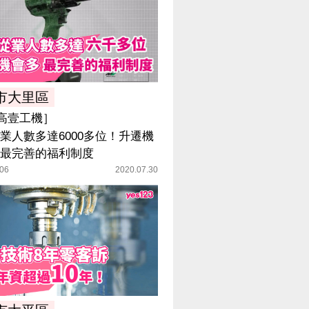
市大里區
高壹工機］
業人數多達6000多位！升遷機
最完善的福利制度
06
2020.07.30