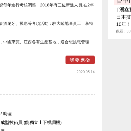
台中
資每年進行考核調整，2018年有三位新進人員,在2年
［湧鑫
。
日本技
、春酒尾牙、摸彩等各項活動；駐大陸地區員工，享特
10年
觀看：33
地，中國東莞、江西各有生產基地，適合想挑戰管理
2020.05.14
/ 助理
成型技術員 (能獨立上下模調機)