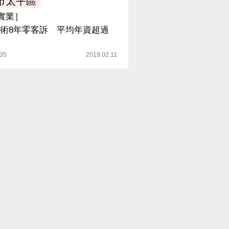
市太平區
實業］
術8年零客訴 平均年資超過
！
35
2019.02.11