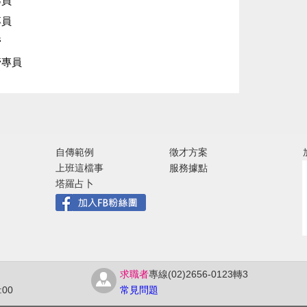
專員
專員
管
管專員
自傳範例
徵才方案
上班這檔事
服務據點
塔羅占卜
求職者
專線(02)2656-0123轉3
00
常見問題