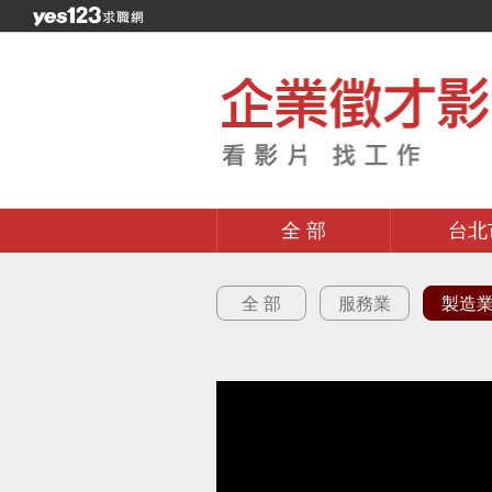
全 部
台北
全 部
服務業
製造