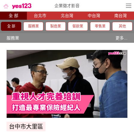
企業徵才影音
全 部
台北市
北台灣
中台灣
南台灣
全 部
服務業
製造業
餐飲業
零售業
其他
服務業
更多...
台中市大里區