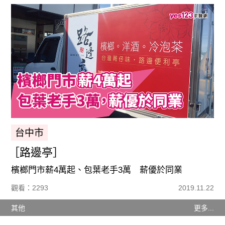
台中市
［路邊亭］
檳榔門市薪4萬起、包葉老手3萬 薪優於同業
觀看：2293
2019.11.22
其他
更多...