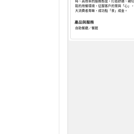
時、高效率的服務態度，打造舒適、親
鬆的用餐環境，征服客戶的胃與「心」
大消費者青睞，成功點「食」成金。
自助餐廳／餐館