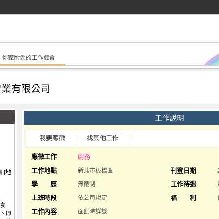
實業有限公司
應徵工作
廚務
工作地點
刊登日期
新北市板橋區
[地
樓
學 歷
工作待遇
無限制
上班時段
福 利
依公司規定
的食
工作內容
面試時詳談
切、即