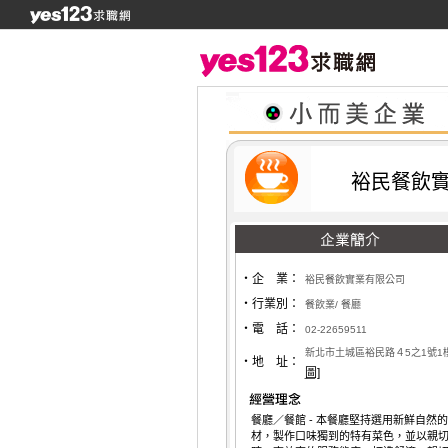
裕民餐飲
‧企 業：
裕民餐飲實業有限公司
‧行業別：
餐飲業/ 餐廳
‧電 話：
02-22659511
新北市土城區裕民路４5之1號1
‧地 址：
圖]
餐廳／餐館 - 本餐廳堅持選用新鮮自然
材，製作口味獨到的特有菜色，並以親