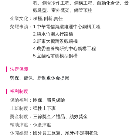
程、鋼骨冷作工程、鋼構工程、自動化倉儲、景
觀造型、室外鷹架、鋼管頂柱
企業文化：
積極,創新,責任
榮耀事蹟：
1.中華電信海纜維運中心鋼構工程
2.淡水竹圍人行路橋
3.屏東大鵬灣景觀飛機
4.農委會養鴨研究中心鋼構工程
5.宜蘭站前樹模型鋼構
法定保障
勞保、健保、新制退休金提撥
福利制度
保險福利：
團保、職災保險
上班制度：
彈性上下班
獎金制度：
三節獎金／禮品、績效獎金
輔助津貼：
伙食津貼
休閒娛樂：
國外員工旅遊、尾牙/不定期餐敘