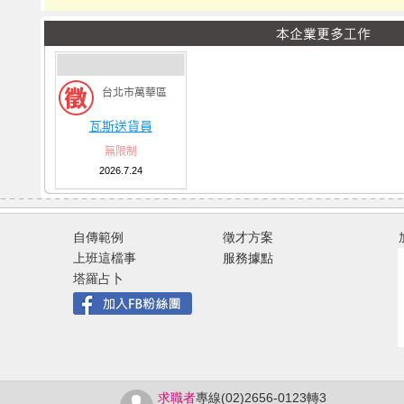
台北市萬華區
瓦斯送貨員
無限制
2026.7.24
自傳範例
徵才方案
上班這檔事
服務據點
塔羅占卜
求職者
專線(02)2656-0123轉3