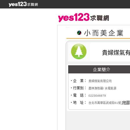
貴婦煤氣
‧企 業：
貴婦煤氣有限公司
‧行業別：
農林漁牧礦/ 水電能源
‧電 話：
0223046879
‧地 址：
[地圖
台北市萬華區武成街61號