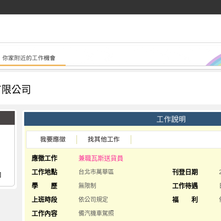
有限公司
應徵工作
兼職瓦斯送貨員
工作地點
刊登日期
台北市萬華區
]
學 歷
工作待遇
無限制
上班時段
福 利
依公司規定
工作內容
備汽機車駕照