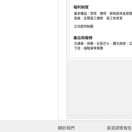
基本權益：勞保 健保 新制退休金提
設施：定期員工健檢 員工休息室
公司提供制服
交通車、商務、社區巴士、觀光旅遊、
下班、接駁車等業務
關於我們
薪資調查報告