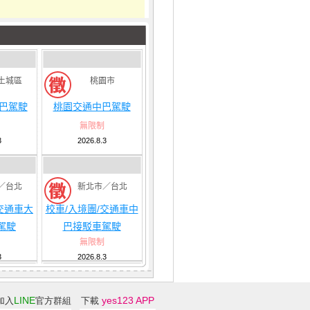
土城區
桃園市
大巴駕駛
桃園交通中巴駕駛
無限制
3
2026.8.3
／台北
新北市／台北
交通車大
校車/入境團/交通車中
駕駛
巴接駁車駕駛
無限制
3
2026.8.3
LINE
yes123 APP
加入
官方群組
下載