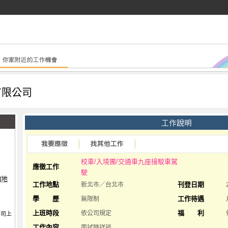
有限公司
校車/入境團/交通車九座接駁車駕
應徵工作
駛
[地
工作地點
刊登日期
新北市／台北市
學 歷
工作待遇
無限制
上班時段
福 利
依公司規定
公司上
工作內容
面試時詳談