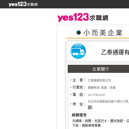
乙泰通運
‧企 業：
乙泰通運有限公司
‧行業別：
運輸物流/ 客運／貨運
‧電 話：
02-27931187
台北市內湖區瑞光路76巷107號
‧地 址：
圖]
交通車、商務、社區巴士、觀光旅遊、
下班、接駁車等業務