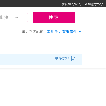
求職加入/登入
企業徵才/登入
職務
搜尋
最近查詢紀錄：
套用最近查詢條件 ▼
更多選項