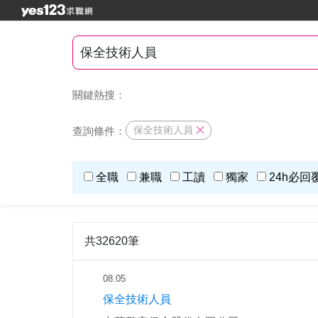
關鍵熱搜：
保全技術人員
查詢條件：
全職
兼職
工讀
獨家
24h必回
共32620筆
08.05
保全技術人員