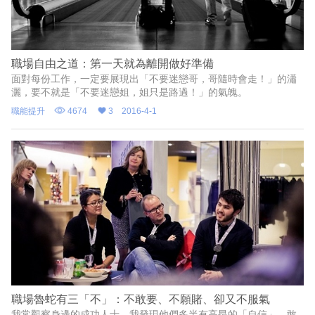
職場自由之道：第一天就為離開做好準備
面對每份工作，一定要展現出「不要迷戀哥，哥隨時會走！」的瀟
灑，要不就是「不要迷戀姐，姐只是路過！」的氣魄。
職能提升
4674
3
2016-4-1
職場魯蛇有三「不」：不敢要、不願賭、卻又不服氣
我常觀察身邊的成功人士，我發現他們多半有高昂的「自信」，敢