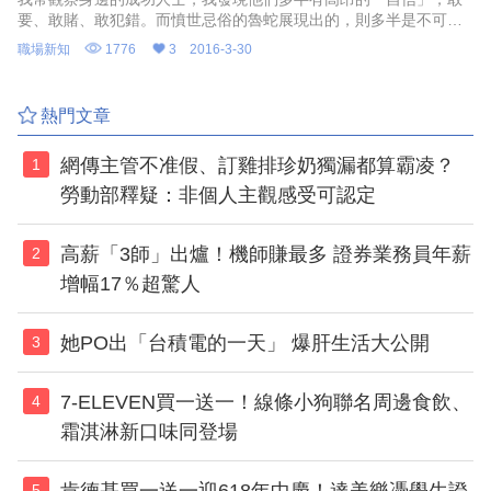
要、敢賭、敢犯錯。而憤世忌俗的魯蛇展現出的，則多半是不可侵
犯的「自尊」！
職場新知
1776
3
2016-3-30
熱門文章
網傳主管不准假、訂雞排珍奶獨漏都算霸凌？
1
勞動部釋疑：非個人主觀感受可認定
高薪「3師」出爐！機師賺最多 證券業務員年薪
2
增幅17％超驚人
她PO出「台積電的一天」 爆肝生活大公開
3
7-ELEVEN買一送一！線條小狗聯名周邊食飲、
4
霜淇淋新口味同登場
肯德基買一送一迎618年中慶！達美樂憑學生證
5