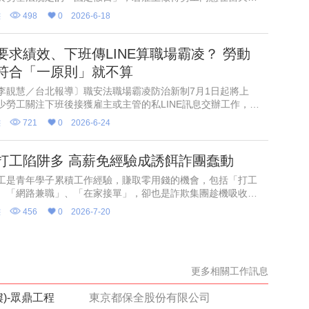
薪制勞工除原有工資外，雇主須額外再加發「一日工資」，若
態
498
0
2026-6-18
本是「例假」或
要求績效、下班傳LINE算職場霸凌？ 勞動
符合「一原則」就不算
李靚慧／台北報導〕職安法職場霸凌防治新制7月1日起將上
少勞工關注下班後接獲雇主或主管的私LINE訊息交辦工作，是
提出霸凌申訴？勞動部更接獲不少主管詢問，擔憂未來只要
態
721
0
2026-6-24
大聲一點」、
打工陷阱多 高薪免經驗成誘餌詐團蠢動
工是青年學子累積工作經驗，賺取零用錢的機會，包括「打工
、「網路兼職」、「在家接單」，卻也是詐欺集團趁機吸收年
高風險時段，高市少年警察隊今天不法集團常以「高薪、免經
態
456
0
2026-7-20
即上工」等話術
更多相關工作訊息
)-眾鼎工程
東京都保全股份有限公司