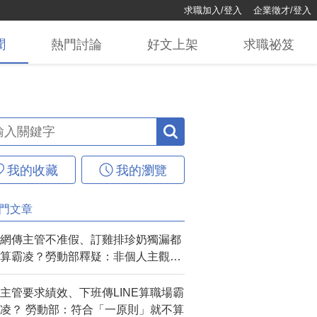
求職加入/登入
企業徵才/登入
聞
熱門
討論
好文
上架
求職
祕笈
我的收藏
我的瀏覽
門文章
網傳主管不准假、訂雞排珍奶獨漏都
算霸凌？勞動部釋疑：非個人主觀感
受可認定
主管要求績效、下班傳LINE算職場霸
凌？ 勞動部：符合「一原則」就不算