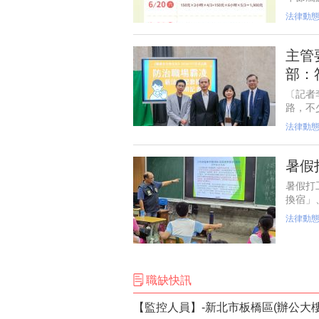
勤，月
法律動
勞工原
主管
部：
〔記者
路，不
不是可
法律動
「說話
暑假
暑假打
換宿」
輕人的
法律動
驗、立
職缺快訊
【監控人員】-新北市板橋區(辦公大樓