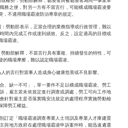
務或權勢：勞動部解釋，霸凌者與被霸凌者為同一事業單
職務之便，對另一方有不當言行，可能構成職場霸凌要
突，不適用職場霸凌防治專章的規定。
圍：勞動部表示，正當合理的業務指導或行政管理，難以
時間內完成工作或達到績效。反之，設定過高的目標或
職場霸凌。
：勞動部解釋，不當言行具有重複、持續發生的特性，可
發的職場摩擦，難以認定職場霸凌。
為人的言行對當事人造成身心健康危害或不良影響。
合、缺一不可」，單一要件不足以構成職場霸凌。勞工
訴，雇主若未依規定進行調查或調處，勞工可向工作地
會針對雇主是否落實職安法規定的處理程序實施勞動檢
保障勞工權益。
別訂定「職場霸凌調查專業人士培訓及專業人才庫建置
主與地方政府在處理職場霸凌申訴案件時，能迅速遴選