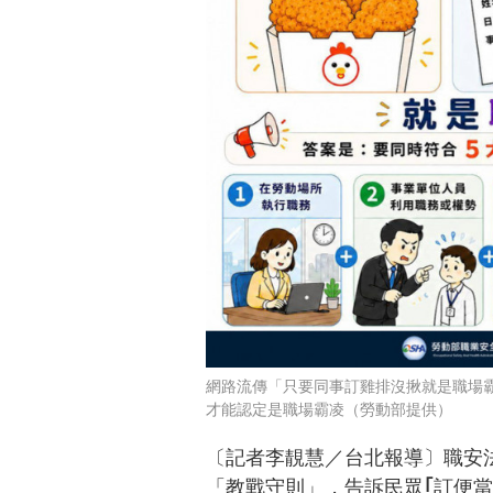
網路流傳「只要同事訂雞排沒揪就是職場
才能認定是職場霸凌（勞動部提供）
〔記者李靚慧／台北報導〕職安
「教戰守則」，告訴民眾｢訂便