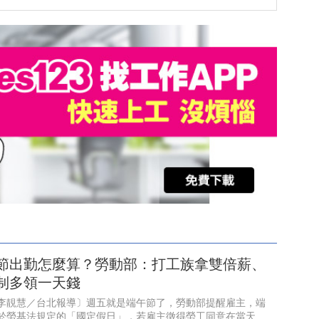
節出勤怎麼算？勞動部：打工族拿雙倍薪、
制多領一天錢
李靚慧／台北報導〕週五就是端午節了，勞動部提醒雇主，端
於勞基法規定的「國定假日」，若雇主徵得勞工同意在當天出