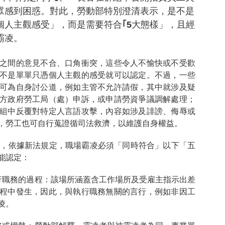
眾感到困惑。對此，勞動部特別澄清表示，是不是
個人主觀感受」，而是需要符合｢5大態樣」，且經
霸凌。
之間的意見不合、口角衝突，這些令人不愉快或不受歡
不是單單只憑個人主觀的感受就可以認定。不過，一些
可為自身討公道，例如主管不允許請假，其中就涉及疑
方政府勞工局（處）申訴，或申請勞資爭議調解處理；
組中反覆對特定人言語攻擊，內容如涉及誹謗、侮辱或
，勞工也可自行蒐證循司法救濟，以維護自身權益。
路，依據新法規定，職場霸凌必須「同時符合」以下「五
能認定：
行職務的過程：該場所涵蓋含工作場所及受雇主指示出差
程中發生，因此，與執行職務無關的言行，例如非因工
凌。