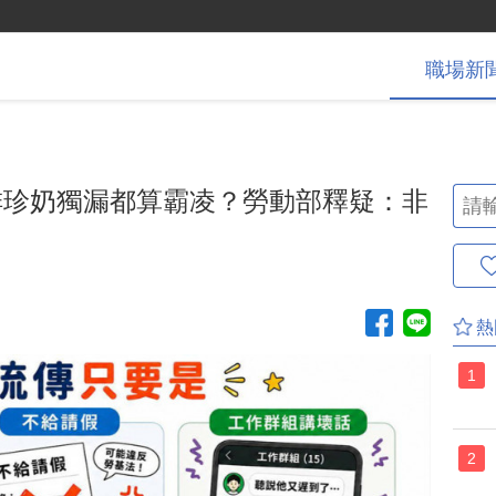
職場
新
排珍奶獨漏都算霸凌？勞動部釋疑：非
熱
1
2