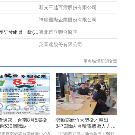
新光三越百貨股份有限公司
神腦國際企業股份有限公司
臺北市立聯合醫院院本部社區數位照護研發組員一級(約用)管理師(系統分析設計)1150632
臺北市立聯合醫院
英業達股份有限公司
更多職場新聞文章
看過來！台南8月5場徵
勞動部新竹大型徵才釋出
逾530個職缺
3470職缺 台積電擴廠人力需
求強勁
部雲嘉南分署台南就業中心8
〔記者蔡彰盛／新竹報導〕勞動