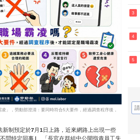
3
4
5
霸凌」，勞動部澄清：要同時符合5大要件，經過調查程序後，
法新制預定於7月1日上路，近來網路上出現一些
當不問特定同事｣、「長官在群組中公開指責員工失