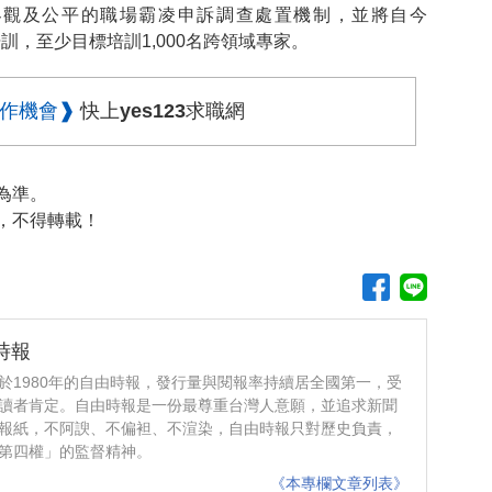
客觀及公平的職場霸凌申訴調查處置機制，並將自今
培訓，至少目標培訓1,000名跨領域專家。
工作機會❱
快上yes123求職網
為準。
，不得轉載！
時報
於1980年的自由時報，發行量與閱報率持續居全國第一，受
讀者肯定。自由時報是一份最尊重台灣人意願，並追求新聞
報紙，不阿諛、不偏袒、不渲染，自由時報只對歷史負責，
第四權」的監督精神。
《本專欄文章列表》