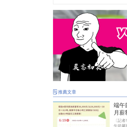
推薦文章
端午
月薪
〔記者
午節屬