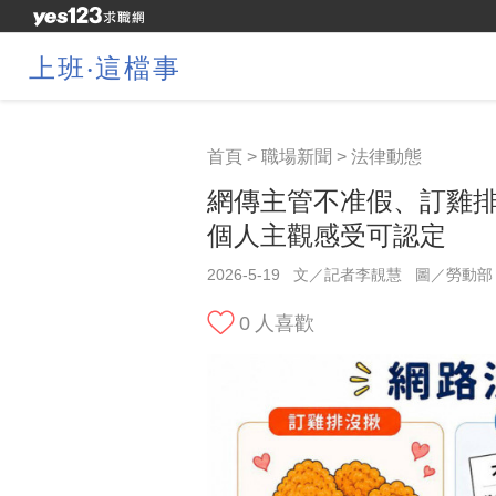
上班‧這檔事
首頁
>
職場新聞
>
法律動態
網傳主管不准假、訂雞
個人主觀感受可認定
2026-5-19
文／記者李靚慧
圖／勞動部
0
人喜歡